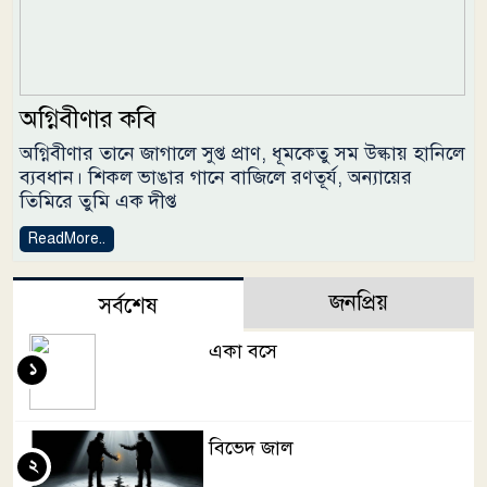
অগ্নিবীণার কবি
অগ্নিবীণার তানে জাগালে সুপ্ত প্রাণ, ধূমকেতু সম উল্কায় হানিলে
ব্যবধান। শিকল ভাঙার গানে বাজিলে রণতূর্য, অন্যায়ের
তিমিরে তুমি এক দীপ্ত
ReadMore..
জনপ্রিয়
সর্বশেষ
একা বসে
১
বিভেদ জাল
২