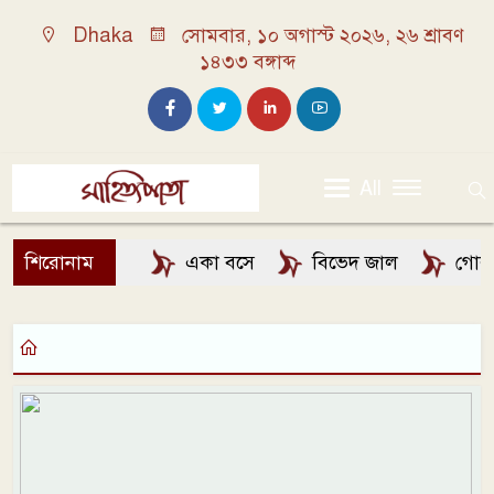
Dhaka
সোমবার, ১০ অগাস্ট ২০২৬, ২৬ শ্রাবণ
১৪৩৩ বঙ্গাব্দ
All
শিরোনাম
একা বসে
বিভেদ জাল
গোলাপ