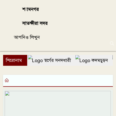
শ্যামনগর
সাতক্ষীরা সদর
আপনিও লিখুন
শিরোনাম
স্বর্গের সনদধারী
কদমচুম্বন