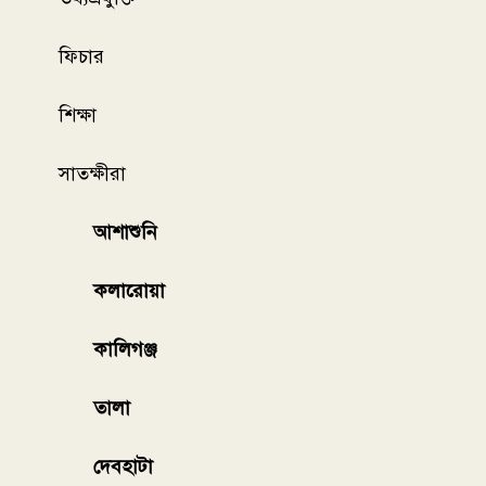
ফিচার
শিক্ষা
সাতক্ষীরা
আশাশুনি
কলারোয়া
কালিগঞ্জ
তালা
দেবহাটা