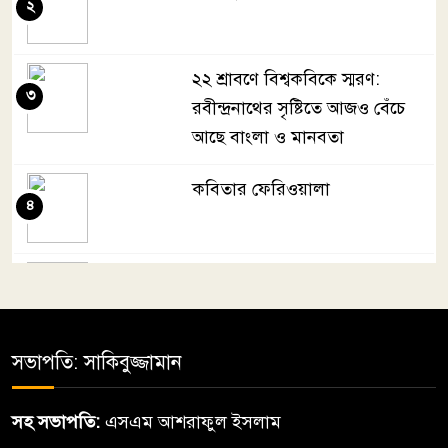
২
২২ শ্রাবণে বিশ্বকবিকে স্মরণ:
৩
রবীন্দ্রনাথের সৃষ্টিতে আজও বেঁচে
আছে বাংলা ও মানবতা
কবিতার ফেরিওয়ালা
৪
ছুঁড়বো না পাথর
৫
সভাপতি: সাকিবুজ্জামান
মেহেরপুরে যুবদল ও ছাত্রদলের
৬
উদ্যোগে জুলাই গণঅভ্যুত্থান দিবস
সহ সভাপতি:
এসএম আশরাফুল ইসলাম
পালিত