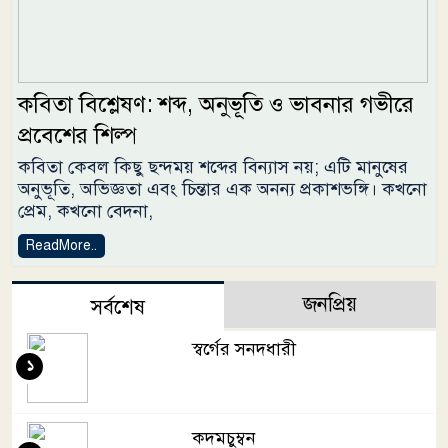
কবিতা বিশ্লেষণ: শব্দ, অনুভূতি ও ভাবনার গভীরে
প্রবেশের শিল্প
কবিতা কেবল কিছু ছন্দময় শব্দের বিন্যাস নয়; এটি মানুষের
অনুভূতি, অভিজ্ঞতা এবং চিন্তার এক অনন্য প্রকাশভঙ্গি। কখনো
প্রেম, কখনো বেদনা,
ReadMore..
জনপ্রিয়
সর্বশেষ
স্বর্গের সনদধারী
১
কদমচুম্বন