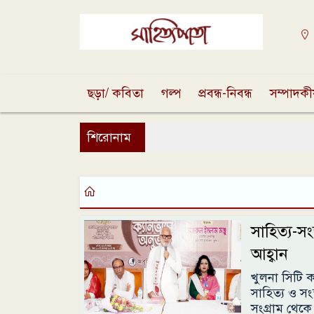
ছড়া/ কবিতা
গল্প
প্রবন্ধ-নিবন্ধ
সম্পাদক
শিরোনাম
সাহিত্য-সংস
আহ্বান
খুলনা সিটি 
সাহিত্য ও স
সংগ্রাম থেকে 