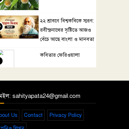
২২ শ্রাবণে বিশ্বকবিকে স্মরণ:
৩
রবীন্দ্রনাথের সৃষ্টিতে আজও
বেঁচে আছে বাংলা ও মানবতা
কবিতার ফেরিওয়ালা
৪
ছুঁড়বো না পাথর
৫
েইল: sahityapata24@gmail.com
মেহেরপুরে যুবদল ও
bout Us
Contact
Privacy Policy
৬
ছাত্রদলের উদ্যোগে জুলাই
পনিও লিখুন