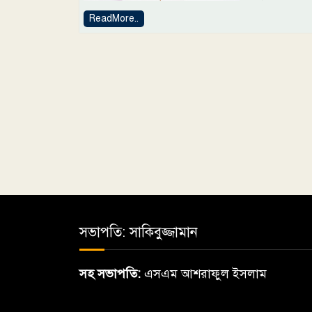
ReadMore..
সভাপতি: সাকিবুজ্জামান
সহ সভাপতি:
এসএম আশরাফুল ইসলাম