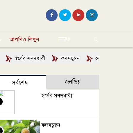
আপনিও লিখুন
All
স্বর্গের সনদধারী
কদমচুম্বন
২২ শ্রাবণে বিশ্বকবিক
জনপ্রিয়
সর্বশেষ
স্বর্গের সনদধারী
কদমচুম্বন
২