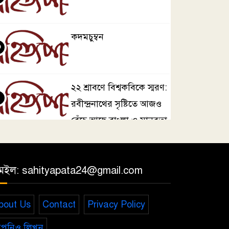
কদমচুম্বন
৩
২২ শ্রাবণে বিশ্বকবিকে স্মরণ:
৪
রবীন্দ্রনাথের সৃষ্টিতে আজও
বেঁচে আছে বাংলা ও মানবতা
কবিতার ফেরিওয়ালা
৫
েইল: sahityapata24@gmail.com
ছুঁড়বো না পাথর
bout Us
Contact
Privacy Policy
৬
পনিও লিখুন