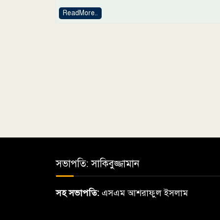
ReadMore..
সভাপতি: সাকিবুজ্জামান
সহ সভাপতি:
এসএম আশরাফুল ইসলাম