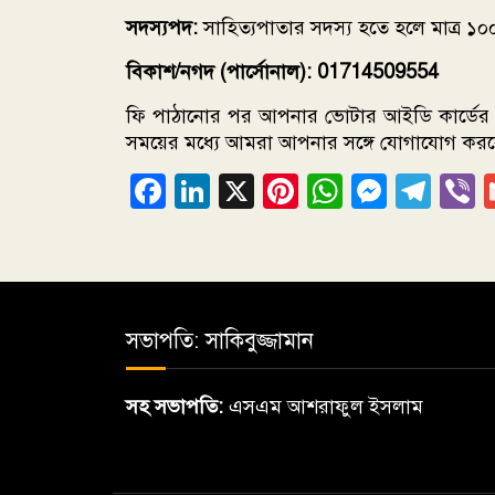
সদস্যপদ:
সাহিত্যপাতার সদস্য হতে হলে মাত্র ১০
বিকাশ/নগদ (পার্সোনাল): 01714509554
ফি পাঠানোর পর আপনার ভোটার আইডি কার্ডের কপ
সময়ের মধ্যে আমরা আপনার সঙ্গে যোগাযোগ কর
Facebook
LinkedIn
X
Pinterest
WhatsAp
Messe
Tel
V
সভাপতি: সাকিবুজ্জামান
সহ সভাপতি:
এসএম আশরাফুল ইসলাম