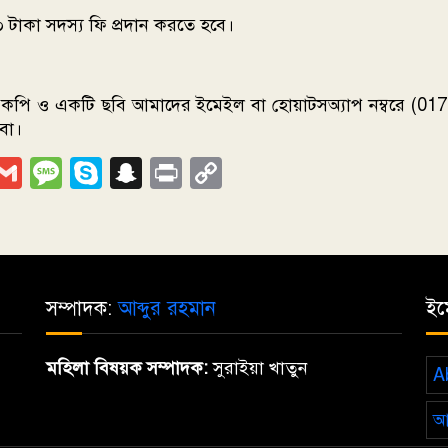
০ টাকা সদস্য ফি প্রদান করতে হবে।
ি ও একটি ছবি আমাদের ইমেইল বা হোয়াটসঅ্যাপ নম্বরে (01714
বো।
p
nger
egram
iber
Gmail
Message
Skype
Snapchat
Print
Copy
Link
সম্পাদক:
আব্দুর রহমান
ইম
মহিলা বিষয়ক সম্পাদক:
সুরাইয়া খাতুন
A
আ