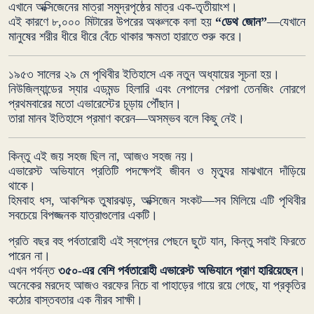
এখানে অক্সিজেনের মাত্রা সমুদ্রপৃষ্ঠের মাত্র এক-তৃতীয়াংশ।
এই কারণে ৮,০০০ মিটারের উপরের অঞ্চলকে বলা হয়
“ডেথ জোন”
—যেখানে
মানুষের শরীর ধীরে ধীরে বেঁচে থাকার ক্ষমতা হারাতে শুরু করে।
১৯৫৩ সালের ২৯ মে পৃথিবীর ইতিহাসে এক নতুন অধ্যায়ের সূচনা হয়।
নিউজিল্যান্ডের স্যার এডমন্ড হিলারি এবং নেপালের শেরপা তেনজিং নোরগে
প্রথমবারের মতো এভারেস্টের চূড়ায় পৌঁছান।
তারা মানব ইতিহাসে প্রমাণ করেন—অসম্ভব বলে কিছু নেই।
কিন্তু এই জয় সহজ ছিল না, আজও সহজ নয়।
এভারেস্ট অভিযানে প্রতিটি পদক্ষেপই জীবন ও মৃত্যুর মাঝখানে দাঁড়িয়ে
থাকে।
হিমবাহ ধস, আকস্মিক তুষারঝড়, অক্সিজেন সংকট—সব মিলিয়ে এটি পৃথিবীর
সবচেয়ে বিপজ্জনক যাত্রাগুলোর একটি।
প্রতি বছর বহু পর্বতারোহী এই স্বপ্নের পেছনে ছুটে যান, কিন্তু সবাই ফিরতে
পারেন না।
এখন পর্যন্ত
৩৫০-এর বেশি পর্বতারোহী এভারেস্ট অভিযানে প্রাণ হারিয়েছেন
।
অনেকের মরদেহ আজও বরফের নিচে বা পাহাড়ের গায়ে রয়ে গেছে, যা প্রকৃতির
কঠোর বাস্তবতার এক নীরব সাক্ষী।