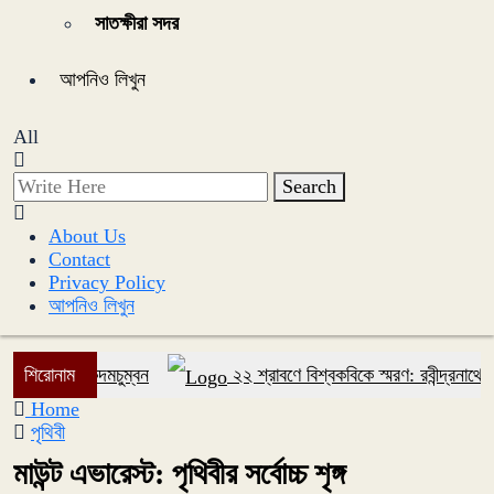
সাতক্ষীরা সদর
আপনিও লিখুন
All
Search
About Us
Contact
Privacy Policy
আপনিও লিখুন
শিরোনাম
কদমচুম্বন
২২ শ্রাবণে বিশ্বকবিকে স্মরণ: রবীন্দ্রনাথের সৃষ
Home
পৃথিবী
মাউন্ট এভারেস্ট: পৃথিবীর সর্বোচ্চ শৃঙ্গ