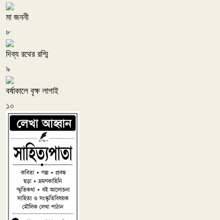
মা জননী
৮
দিব্য রথের রশ্মি
৯
বর্ষাকালে বৃক্ষ লাগাই
১০