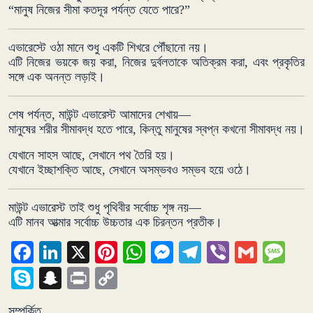
“মানুষ নিজের সীমা কতদূর পর্যন্ত যেতে পারে?”
এভারেস্টে ওঠা মানে শুধু একটি শিখরে পৌঁছানো নয়।
এটি নিজের ভয়কে জয় করা, নিজের দুর্বলতাকে অতিক্রম করা, এবং প্রকৃতির
সঙ্গে এক অনন্ত লড়াই।
শেষ পর্যন্ত, মাউন্ট এভারেস্ট আমাদের শেখায়—
মানুষের শরীর সীমাবদ্ধ হতে পারে, কিন্তু মানুষের স্বপ্ন কখনো সীমাবদ্ধ নয়।
যেখানে সাহস আছে, সেখানে পথ তৈরি হয়।
যেখানে ইচ্ছাশক্তি আছে, সেখানে অসম্ভবও সম্ভব হয়ে ওঠে।
মাউন্ট এভারেস্ট তাই শুধু পৃথিবীর সর্বোচ্চ শৃঙ্গ নয়—
এটি মানব আত্মার সর্বোচ্চ উচ্চতার এক চিরন্তন প্রতীক।
Facebook
LinkedIn
X
Pinterest
WhatsApp
Messenger
Telegram
Viber
Gmail
Me
Skype
Snapchat
Print
Copy
Link
সম্পর্কিত