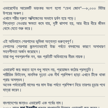
এভারেস্টের আরেকটি ভয়ংকর অংশ হলো “ডেথ জোন”—৮,০০০ মিটার
উপরের অঞ্চল।
এখানে শরীর দ্রুত অক্সিজেনের অভাবে দুর্বল হয়ে পড়ে।
সিদ্ধান্ত নেওয়ার ক্ষমতা কমে যায়, দৃষ্টি ঝাপসা হয়, আর ধীরে ধীরে জীবন
থেমে যেতে শুরু করে।
এই অভিযানে শেরপাদের ভূমিকা অত্যন্ত গুরুত্বপূর্ণ।
নেপালের শেরপারা জন্মগতভাবেই উচ্চ পর্বতে বসবাসের কারণে অসাধারণ
সহনশীলতা অর্জন করেছেন।
তারা শুধু পথপ্রদর্শক নন, বরং প্রতিটি অভিযানের নীরব নায়ক।
এভারেস্ট জয় করতে হলে শুধু সাহস নয়, প্রয়োজন কঠোর প্রস্তুতি।
শারীরিক ফিটনেস, মানসিক দৃঢ়তা এবং দীর্ঘ প্রশিক্ষণ ছাড়া এখানে টিকে থাকা
প্রায় অসম্ভব।
অনেক পর্বতারোহী মাসের পর মাস উচ্চ পর্বতে প্রশিক্ষণ নিয়ে তারপর চূড়ার পথে
যাত্রা করেন।
বাংলাদেশের জন্যও এভারেস্ট এক গর্বের নাম।
২০১০ সালে
মুসা ইব্রাহীম
প্রথম বাংলাদেশি হিসেবে এভারেস্ট জয় করেন।