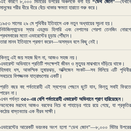
এই কারণে ৮,০০০ মিটারের উপরের অঞ্চলকে বলা হয়
“ডেথ জোন”
—যেখান
মানুষের শরীর ধীরে ধীরে বেঁচে থাকার ক্ষমতা হারাতে শুরু করে।
১৯৫৩ সালের ২৯ মে পৃথিবীর ইতিহাসে এক নতুন অধ্যায়ের সূচনা হয়।
নিউজিল্যান্ডের স্যার এডমন্ড হিলারি এবং নেপালের শেরপা তেনজিং নোরগে
প্রথমবারের মতো এভারেস্টের চূড়ায় পৌঁছান।
তারা মানব ইতিহাসে প্রমাণ করেন—অসম্ভব বলে কিছু নেই।
কিন্তু এই জয় সহজ ছিল না, আজও সহজ নয়।
এভারেস্ট অভিযানে প্রতিটি পদক্ষেপই জীবন ও মৃত্যুর মাঝখানে দাঁড়িয়ে থাকে।
হিমবাহ ধস, আকস্মিক তুষারঝড়, অক্সিজেন সংকট—সব মিলিয়ে এটি পৃথিবীর
সবচেয়ে বিপজ্জনক যাত্রাগুলোর একটি।
প্রতি বছর বহু পর্বতারোহী এই স্বপ্নের পেছনে ছুটে যান, কিন্তু সবাই ফিরতে
পারেন না।
এখন পর্যন্ত
৩৫০-এর বেশি পর্বতারোহী এভারেস্ট অভিযানে প্রাণ হারিয়েছেন
।
অনেকের মরদেহ আজও বরফের নিচে বা পাহাড়ের গায়ে রয়ে গেছে, যা প্রকৃতির
কঠোর বাস্তবতার এক নীরব সাক্ষী।
এভারেস্টের আরেকটি ভয়ংকর অংশ হলো “ডেথ জোন”—৮,০০০ মিটার উপরের