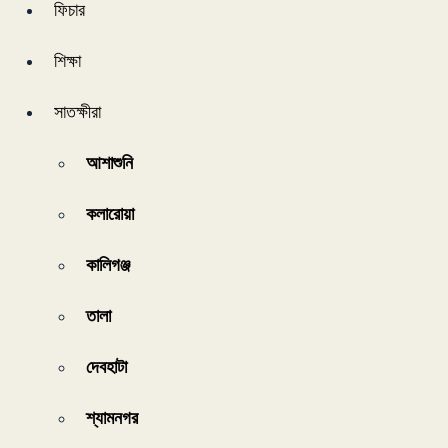
ফিচার
শিক্ষা
সাতক্ষীরা
আশাশুনি
কলারোয়া
কালিগঞ্জ
তালা
দেবহাটা
শ্যামনগর