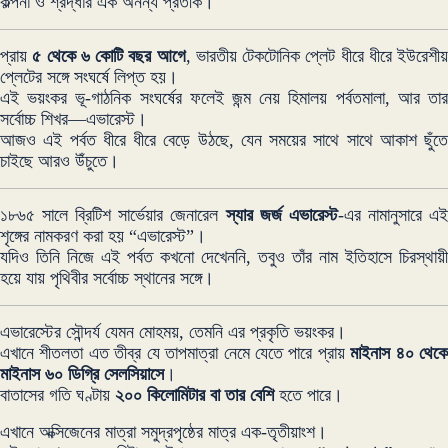
কল্পনা ও শ্রদ্ধার এক অনন্য প্রতীক।
প্রায়
৫ থেকে ৬ কোটি বছর আগে
, ভারতীয় টেকটোনিক প্লেট ধীরে ধীরে ইউরেশীয়
প্লেটের সঙ্গে সংঘর্ষে লিপ্ত হয়।
এই ভয়ংকর ভূ-গাঠনিক সংঘর্ষের ফলেই জন্ম নেয় হিমালয় পর্বতমালা, আর তার
সর্বোচ্চ শিখর—এভারেস্ট।
আজও এই পর্বত ধীরে ধীরে বেড়ে উঠছে, যেন সময়ের সাথে সাথে আকাশ ছুঁতে
চাইছে আরও উঁচুতে।
১৮৬৫ সালে ব্রিটিশ সার্ভেয়ার জেনারেল
স্যার জর্জ এভারেস্ট
-এর নামানুসারে এ
শৃঙ্গের নামকরণ করা হয় “এভারেস্ট”।
যদিও তিনি নিজে এই পর্বত কখনো দেখেননি, তবুও তাঁর নাম ইতিহাসে চিরস্থায়ী
হয়ে যায় পৃথিবীর সর্বোচ্চ স্থানের সঙ্গে।
এভারেস্টের সৌন্দর্য যেমন মোহময়, তেমনি এর প্রকৃতি ভয়ংকর।
এখানে শীতলতা এত তীব্র যে তাপমাত্রা নেমে যেতে পারে প্রায়
মাইনাস ৪০ থেক
মাইনাস ৬০ ডিগ্রি সেলসিয়াসে
।
বাতাসের গতি ঘণ্টায়
২০০ কিলোমিটার বা তার বেশি
হতে পারে।
এখানে অক্সিজেনের মাত্রা সমুদ্রপৃষ্ঠের মাত্র এক-তৃতীয়াংশ।