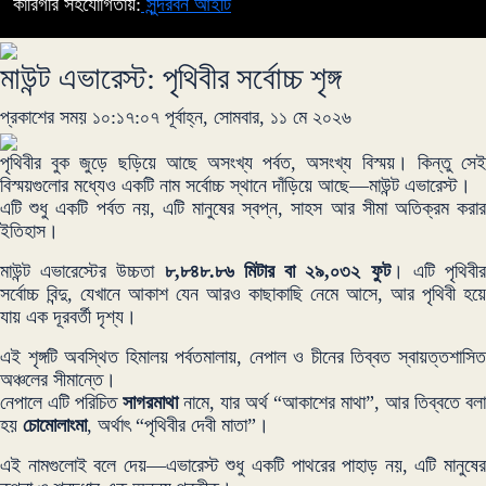
কারিগরি সহযোগিতায়:
সুন্দরবন আইটি
মাউন্ট এভারেস্ট: পৃথিবীর সর্বোচ্চ শৃঙ্গ
প্রকাশের সময় ১০:১৭:০৭ পূর্বাহ্ন, সোমবার, ১১ মে ২০২৬
পৃথিবীর বুক জুড়ে ছড়িয়ে আছে অসংখ্য পর্বত, অসংখ্য বিস্ময়। কিন্তু সেই
বিস্ময়গুলোর মধ্যেও একটি নাম সর্বোচ্চ স্থানে দাঁড়িয়ে আছে—মাউন্ট এভারেস্ট।
এটি শুধু একটি পর্বত নয়, এটি মানুষের স্বপ্ন, সাহস আর সীমা অতিক্রম করার
ইতিহাস।
মাউন্ট এভারেস্টের উচ্চতা
৮,৮৪৮.৮৬ মিটার বা ২৯,০৩২ ফুট
। এটি পৃথিবী
সর্বোচ্চ বিন্দু, যেখানে আকাশ যেন আরও কাছাকাছি নেমে আসে, আর পৃথিবী হয়ে
যায় এক দূরবর্তী দৃশ্য।
এই শৃঙ্গটি অবস্থিত হিমালয় পর্বতমালায়, নেপাল ও চীনের তিব্বত স্বায়ত্তশাসিত
অঞ্চলের সীমান্তে।
নেপালে এটি পরিচিত
সাগরমাথা
নামে, যার অর্থ “আকাশের মাথা”, আর তিব্বতে বলা
হয়
চোমোলাংমা
, অর্থাৎ “পৃথিবীর দেবী মাতা”।
এই নামগুলোই বলে দেয়—এভারেস্ট শুধু একটি পাথরের পাহাড় নয়, এটি মানুষের