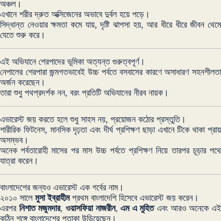
অঞ্চল।
এখানে শরীর দ্রুত অক্সিজেনের অভাবে দুর্বল হয়ে পড়ে।
সিদ্ধান্ত নেওয়ার ক্ষমতা কমে যায়, দৃষ্টি ঝাপসা হয়, আর ধীরে ধীরে জীবন থেমে
যেতে শুরু করে।
এই অভিযানে শেরপাদের ভূমিকা অত্যন্ত গুরুত্বপূর্ণ।
নেপালের শেরপারা জন্মগতভাবেই উচ্চ পর্বতে বসবাসের কারণে অসাধারণ সহনশীলতা
অর্জন করেছেন।
তারা শুধু পথপ্রদর্শক নন, বরং প্রতিটি অভিযানের নীরব নায়ক।
এভারেস্ট জয় করতে হলে শুধু সাহস নয়, প্রয়োজন কঠোর প্রস্তুতি।
শারীরিক ফিটনেস, মানসিক দৃঢ়তা এবং দীর্ঘ প্রশিক্ষণ ছাড়া এখানে টিকে থাকা প্রায়
অসম্ভব।
অনেক পর্বতারোহী মাসের পর মাস উচ্চ পর্বতে প্রশিক্ষণ নিয়ে তারপর চূড়ার পথে
যাত্রা করেন।
বাংলাদেশের জন্যও এভারেস্ট এক গর্বের নাম।
২০১০ সালে
মুসা ইব্রাহীম
প্রথম বাংলাদেশি হিসেবে এভারেস্ট জয় করেন।
এরপর
নিশাত মজুমদার
,
ওয়াসফিয়া নাজরীন
,
এম এ মুহিত
এবং আরও অনেকে এ
কঠিন শৃঙ্গে বাংলাদেশের পতাকা উড়িয়েছেন।