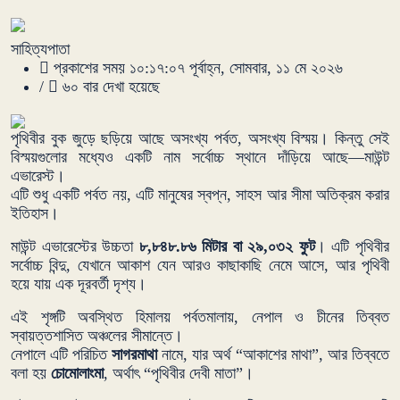
সাহিত্যপাতা
প্রকাশের সময় ১০:১৭:০৭ পূর্বাহ্ন, সোমবার, ১১ মে ২০২৬
/
৬০ বার দেখা হয়েছে
পৃথিবীর বুক জুড়ে ছড়িয়ে আছে অসংখ্য পর্বত, অসংখ্য বিস্ময়। কিন্তু সেই
বিস্ময়গুলোর মধ্যেও একটি নাম সর্বোচ্চ স্থানে দাঁড়িয়ে আছে—মাউন্ট
এভারেস্ট।
এটি শুধু একটি পর্বত নয়, এটি মানুষের স্বপ্ন, সাহস আর সীমা অতিক্রম করার
ইতিহাস।
মাউন্ট এভারেস্টের উচ্চতা
৮,৮৪৮.৮৬ মিটার বা ২৯,০৩২ ফুট
। এটি পৃথিবীর
সর্বোচ্চ বিন্দু, যেখানে আকাশ যেন আরও কাছাকাছি নেমে আসে, আর পৃথিবী
হয়ে যায় এক দূরবর্তী দৃশ্য।
এই শৃঙ্গটি অবস্থিত হিমালয় পর্বতমালায়, নেপাল ও চীনের তিব্বত
স্বায়ত্তশাসিত অঞ্চলের সীমান্তে।
নেপালে এটি পরিচিত
সাগরমাথা
নামে, যার অর্থ “আকাশের মাথা”, আর তিব্বতে
বলা হয়
চোমোলাংমা
, অর্থাৎ “পৃথিবীর দেবী মাতা”।