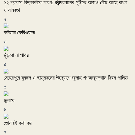
২২ শ্রাবণে বিশ্বকবিকে স্মরণ: রবীন্দ্রনাথের সৃষ্টিতে আজও বেঁচে আছে বাংলা
ও মানবতা
২
কবিতার ফেরিওয়ালা
৩
ছুঁড়বো না পাথর
৪
মেহেরপুরে যুবদল ও ছাত্রদলের উদ্যোগে জুলাই গণঅভ্যুত্থান দিবস পালিত
৫
জুলায়ে
৬
তোমারই কথা কয়
৭