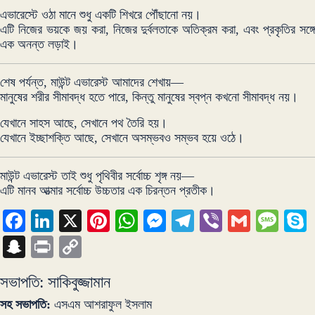
এভারেস্টে ওঠা মানে শুধু একটি শিখরে পৌঁছানো নয়।
এটি নিজের ভয়কে জয় করা, নিজের দুর্বলতাকে অতিক্রম করা, এবং প্রকৃতির সঙ্গে
এক অনন্ত লড়াই।
শেষ পর্যন্ত, মাউন্ট এভারেস্ট আমাদের শেখায়—
মানুষের শরীর সীমাবদ্ধ হতে পারে, কিন্তু মানুষের স্বপ্ন কখনো সীমাবদ্ধ নয়।
যেখানে সাহস আছে, সেখানে পথ তৈরি হয়।
যেখানে ইচ্ছাশক্তি আছে, সেখানে অসম্ভবও সম্ভব হয়ে ওঠে।
মাউন্ট এভারেস্ট তাই শুধু পৃথিবীর সর্বোচ্চ শৃঙ্গ নয়—
এটি মানব আত্মার সর্বোচ্চ উচ্চতার এক চিরন্তন প্রতীক।
Facebook
LinkedIn
X
Pinterest
WhatsApp
Messenger
Telegram
Viber
Gmail
Mes
Snapchat
Print
Copy
Link
সভাপতি: সাকিবুজ্জামান
সহ সভাপতি:
এসএম আশরাফুল ইসলাম