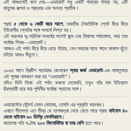
এই নামগুলোই বলে দেয়—এভারেস্ট শুধু একটি পাথরের পাহাড় নয়, এটি
মানুষের কল্পনা ও শ্রদ্ধার এক অনন্য প্রতীক।
প্রায়
৫ থেকে ৬ কোটি বছর আগে
, ভারতীয় টেকটোনিক প্লেট ধীরে ধীরে
ইউরেশীয় প্লেটের সঙ্গে সংঘর্ষে লিপ্ত হয়।
এই ভয়ংকর ভূ-গাঠনিক সংঘর্ষের ফলেই জন্ম নেয় হিমালয় পর্বতমালা, আর তার
সর্বোচ্চ শিখর—এভারেস্ট।
আজও এই পর্বত ধীরে ধীরে বেড়ে উঠছে, যেন সময়ের সাথে সাথে আকাশ ছুঁতে
চাইছে আরও উঁচুতে।
১৮৬৫ সালে ব্রিটিশ সার্ভেয়ার জেনারেল
স্যার জর্জ এভারেস্ট
-এর নামানুসারে
এই শৃঙ্গের নামকরণ করা হয় “এভারেস্ট”।
যদিও তিনি নিজে এই পর্বত কখনো দেখেননি, তবুও তাঁর নাম ইতিহাসে
চিরস্থায়ী হয়ে যায় পৃথিবীর সর্বোচ্চ স্থানের সঙ্গে।
এভারেস্টের সৌন্দর্য যেমন মোহময়, তেমনি এর প্রকৃতি ভয়ংকর।
এখানে শীতলতা এত তীব্র যে তাপমাত্রা নেমে যেতে পারে প্রায়
মাইনাস ৪০
থেকে মাইনাস ৬০ ডিগ্রি সেলসিয়াসে
।
বাতাসের গতি ঘণ্টায়
২০০ কিলোমিটার বা তার বেশি
হতে পারে।