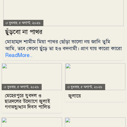
বুধবার, ৫ অগাস্ট, ২০২৬
ছুঁড়বো না পাথর
মোহাম্মদ শামীম মিয়া পাথর ছোঁড়া ভালো নয় জানি তুমি
আমি, তবে কেনো ছুঁড়ে তা হও বদনামী। প্রাণ যায় কারো কারো
ReadMore..
বুধবার, ৫ অগাস্ট, ২০২৬
বুধবার, ৫ অগাস্ট, ২০২৬
মেহেরপুরে যুবদল ও
জুলায়ে
ছাত্রদলের উদ্যোগে জুলাই
গণঅভ্যুত্থান দিবস পালিত