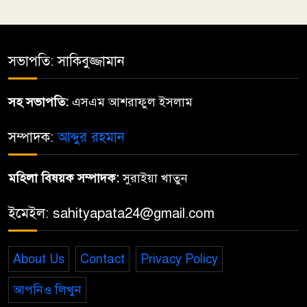
মা জননী
৫
সভাপতি: সাকিবুজ্জামান
দিব্য রথের রশ্মি
৬
সহ সভাপতি:
এসএম আশরাফুল ইসলাম
বর্ষাকালে বৃক্ষ লাগাই
সম্পাদক:
আব্দুর রহমান
৭
মহিলা বিষয়ক সম্পাদক:
সুরাইয়া খাতুন
৮১ বছরে খুরশীদ আলম: ‘পুরোনো
৮
গানগুলো নতুন করে গাইতে পারলে
ইমেইল: sahityapata24@gmail.com
আরও ভালো হতো’
About Us
Contact
Privacy Policy
কাল আচার্য প্রফুল্ল চন্দ্র রায়ের
৯
১৬৫তম জন্মবার্ষিকী
আপনিও লিখুন