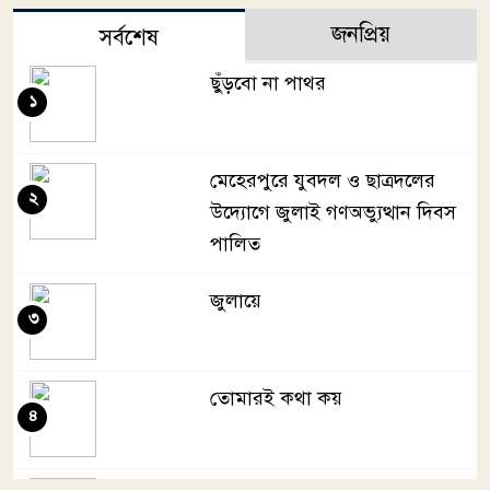
জনপ্রিয়
সর্বশেষ
ছুঁড়বো না পাথর
১
মেহেরপুরে যুবদল ও ছাত্রদলের
২
উদ্যোগে জুলাই গণঅভ্যুত্থান দিবস
পালিত
জুলায়ে
৩
তোমারই কথা কয়
৪