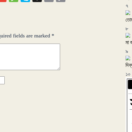
Link
৭
তোম
৮
uired fields are marked
*
মা 
৯
দিব্
১০