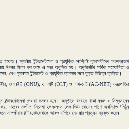
িত হয়েছে। স্থানীয় ইন্টারনেটসেবা ও প্রযুক্তি–সংশ্লিষ্ট ব্যবসায়ীদের অংশগ্রহণে
লায় পিৎজা মিলন হল রুমে এ সভা অনুষ্ঠিত হয়। অনুষ্ঠানটির সার্বিক সহযোগিতা ও
, শেখ সুমনসহ ইন্টারনেট ও প্রযুক্তি ব্যবসার সঙ্গে যুক্ত বিভিন্ন ব্যক্তি।
তমানের রাউটার, ওএনইউ (ONU), ওএলটি (OLT) ও এসি-নেট (AC-NET) যন্ত্রপাতির
ন ইন্টারনেটসেবা দেওয়া সম্ভব হবে। অনুষ্ঠানে বাজারে থাকা নকল ও নিম্নমানের
নো হয়, শহরের সংগীতা সিনেমা হলসংলগ্ন লেক ভিউ রোডের পাশে অবস্থিত ‘মিঠুন
মাধ্যমে সাতক্ষীরার ইন্টারনেটসেবাকে আরও এগিয়ে নেওয়ার প্রত্যয় ব্যক্ত করেন।