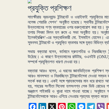
প্রযুক্তি প্রশিক্ষণ
সাতক্ষীরায় ব্রডব্যান্ড ইন্টারনেট ও ওয়াইফাই প্রযুক্তির ম
নলেজ শেয়ারিং সেশন’ অনুষ্ঠিত হয়েছে। স্থানীয় ইন্টারনেটসে
উন্নতমানের পণ্য ব্যবহারের ওপর গুরুত্বারোপ করা হয়। বুধব
তলায় পিৎজা মিলন হল রুমে এ সভা অনুষ্ঠিত হয়। অনুষ্ঠানট
ইলেকট্রনিক্স’-এর স্বত্বাধিকারী মো. ইসমাইল হোসেন। এ
সুমনসহ ইন্টারনেট ও প্রযুক্তি ব্যবসার সঙ্গে যুক্ত বিভিন্ন ব্
সভায় বক্তারা বলেন, বর্তমানে দ্রুতগতির ও নিরবচ্ছিন্ন ই
উঠেছে। এ কারণে উন্নতমানের রাউটার, ওএনইউ (ONU),
সম্পর্কে প্রযুক্তিগত ধারণা দেওয়া হয়।
বক্তারা আরও বলেন, এ ধরনের জ্ঞানভিত্তিক প্রশিক্ষণ স্
আরও মানসম্মত ও নিরবচ্ছিন্ন ইন্টারনেটসেবা দেওয়া সম্ভব হব
সতর্ক করা হয়। একই সঙ্গে গ্রাহকসেবার মান ধরে রাখতে আ
হয়, শহরের সংগীতা সিনেমা হলসংলগ্ন লেক ভিউ রোডের পাশে 
যন্ত্রাংশ পাইকারি ও খুচরা দামে পাওয়া যাচ্ছে। অনুষ্ঠান
ইন্টারনেটসেবাকে আরও এগিয়ে নেওয়ার প্রত্যয় ব্যক্ত করে
Facebook
LinkedIn
X
Pinterest
WhatsApp
Messen
Tel
V