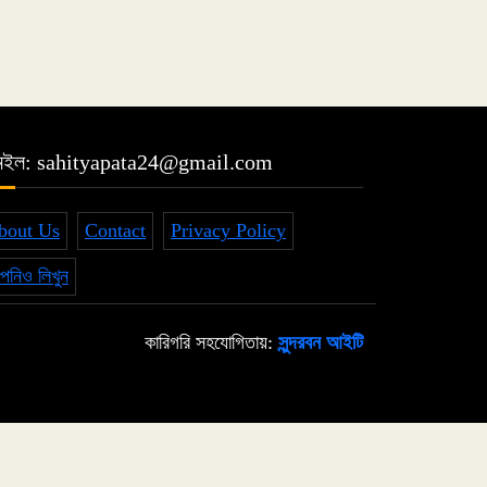
েইল: sahityapata24@gmail.com
bout Us
Contact
Privacy Policy
নিও লিখুন
কারিগরি সহযোগিতায়:
সুন্দরবন আইটি