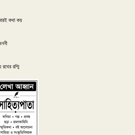
ারই কথা কয়
জননী
য রথের রশ্মি