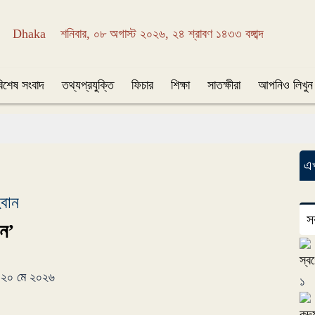
Dhaka
শনিবার, ০৮ অগাস্ট ২০২৬, ২৪ শ্রাবণ ১৪৩৩ বঙ্গাব্দ
বিশেষ সংবাদ
তথ্যপ্রযুক্তি
ফিচার
শিক্ষা
সাতক্ষীরা
আপনিও লিখুন
এখ
্বান
স
শন’
স্বর
র, ২০ মে ২০২৬
১
কদম