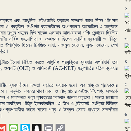
২
ানোন্নয়ন এবং আধুনিক নেটওয়ার্কিং যন্ত্রাংশ সম্পর্কে ধারণা দিতে ‘ভি-সল
২২ 
বা ও প্রযুক্তি–সংশ্লিষ্ট ব্যবসায়ীদের অংশগ্রহণে আয়োজিত এ অনুষ্ঠানে
আছে
ার দুপুরে শহরের নিউ মার্কেট এলাকার আল-বারাকা শপিং সেন্টারের দ্বিতীয়
ির সার্বিক সহযোগিতা ও সঞ্চালনায় ছিলেন স্থানীয় ব্যবসায়ী ও ‘মিঠুন
৩
তে উপস্থিত ছিলেন চিরঞ্জিত সাহা, নাজমুল হোসেন, সুজন হোসেন, শেখ
যক্তি।
কবি
৪
ন্টারনেটসেবা নিশ্চিত করতে আধুনিক প্রযুক্তির ব্যবহার অপরিহার্য হয়ে
 ওএলটি (OLT) ও এসি-নেট (AC-NET) যন্ত্রপাতির সঠিক ব্যবহার
ছুঁ
৫
থানীয় ব্যবসায়ীদের দক্ষতা বাড়াতে সহায়ক হবে। এর মাধ্যমে গ্রাহকদের
ে। অনুষ্ঠানে বাজারে থাকা নকল ও নিম্নমানের নেটওয়ার্কিং পণ্য সম্পর্কে
সল ও মানসম্মত পণ্য ব্যবহারের আহ্বান জানান বক্তারা। সভায় জানানো
মেহ
অবস্থিত ‘মিঠুন ইলেকট্রনিক্স’-এ ডিশ ও ইন্টারনেট–সংশ্লিষ্ট বিভিন্ন
দিব
ে অংশগ্রহণকারীরা ভালো মানের পণ্য ও উন্নত সেবার মাধ্যমে সাতক্ষীরার
৬
ন।
ger
egram
iber
Gmail
Message
Skype
Snapchat
Print
Copy
জুল