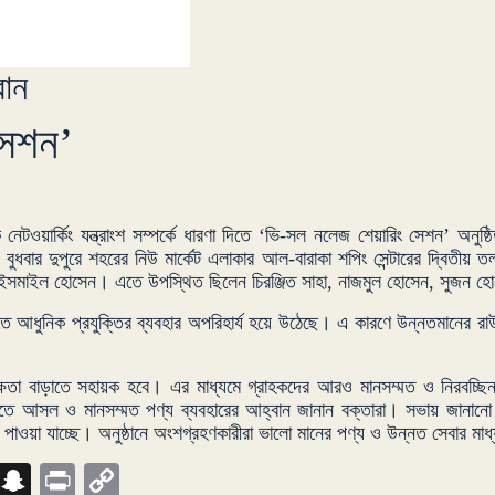
বান
সেশন’
 নেটওয়ার্কিং যন্ত্রাংশ সম্পর্কে ধারণা দিতে ‘ভি-সল নলেজ শেয়ারিং সেশন’ অনুষ্ঠ
ধবার দুপুরে শহরের নিউ মার্কেট এলাকার আল-বারাকা শপিং সেন্টারের দ্বিতীয় ত
ো. ইসমাইল হোসেন। এতে উপস্থিত ছিলেন চিরঞ্জিত সাহা, নাজমুল হোসেন, সুজন হোসেন
্চিত করতে আধুনিক প্রযুক্তির ব্যবহার অপরিহার্য হয়ে উঠেছে। এ কারণে উন্ন
ক্ষতা বাড়াতে সহায়ক হবে। এর মাধ্যমে গ্রাহকদের আরও মানসম্মত ও নিরবচ্ছিন্
ে রাখতে আসল ও মানসম্মত পণ্য ব্যবহারের আহ্বান জানান বক্তারা। সভায় জানা
 দামে পাওয়া যাচ্ছে। অনুষ্ঠানে অংশগ্রহণকারীরা ভালো মানের পণ্য ও উন্নত সেবার 
sage
Skype
Snapchat
Print
Copy