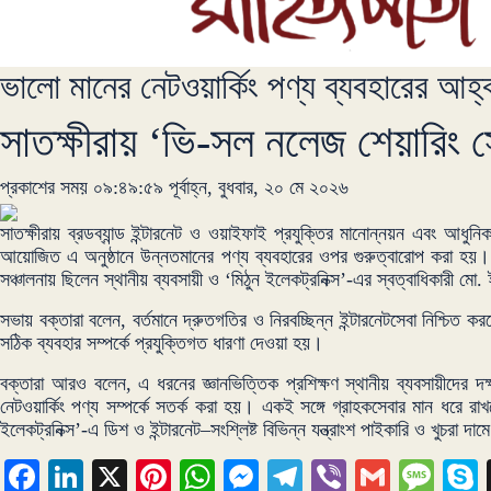
ভালো মানের নেটওয়ার্কিং পণ্য ব্যবহারের আহ্
সাতক্ষীরায় ‘ভি-সল নলেজ শেয়ারিং 
প্রকাশের সময় ০৯:৪৯:৫৯ পূর্বাহ্ন, বুধবার, ২০ মে ২০২৬
সাতক্ষীরায় ব্রডব্যান্ড ইন্টারনেট ও ওয়াইফাই প্রযুক্তির মানোন্নয়ন এবং আধুনিক
আয়োজিত এ অনুষ্ঠানে উন্নতমানের পণ্য ব্যবহারের ওপর গুরুত্বারোপ করা হয়। বু
সঞ্চালনায় ছিলেন স্থানীয় ব্যবসায়ী ও ‘মিঠুন ইলেকট্রনিক্স’-এর স্বত্বাধিকারী ম
সভায় বক্তারা বলেন, বর্তমানে দ্রুতগতির ও নিরবচ্ছিন্ন ইন্টারনেটসেবা নিশ
সঠিক ব্যবহার সম্পর্কে প্রযুক্তিগত ধারণা দেওয়া হয়।
বক্তারা আরও বলেন, এ ধরনের জ্ঞানভিত্তিক প্রশিক্ষণ স্থানীয় ব্যবসায়ীদের দ
নেটওয়ার্কিং পণ্য সম্পর্কে সতর্ক করা হয়। একই সঙ্গে গ্রাহকসেবার মান ধর
ইলেকট্রনিক্স’-এ ডিশ ও ইন্টারনেট–সংশ্লিষ্ট বিভিন্ন যন্ত্রাংশ পাইকারি ও খুচরা
Facebook
LinkedIn
X
Pinterest
WhatsApp
Messenger
Telegram
Viber
Gmail
Mes