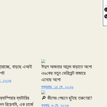
 হারাচ্ছে, বাড়ছে এআই
ঈদুল আজহার আনন্দ বাড়াতে অপো
াপট
এ৬কের নতুন ভেরিয়েন্ট বাজারে
এনেছে অপো
মে, ২০২৬
শুক্রবার, ১৫ মে, ২০২৬
যাম্পিয়ার ব্যাটারির
🔎 কীসের পেছনে ছুটছে তরুণেরা?
নল রিয়েলমি, এক চার্জে
বুধবার, ৬ মে, ২০২৬