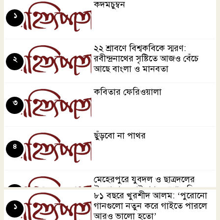
কদমচুম্বন
১
২২ শ্রাবণে বিশ্বকবিকে স্মরণ:
রবীন্দ্রনাথের সৃষ্টিতে আজও বেঁচে
২
আছে বাংলা ও মানবতা
কবিতার ফেরিওয়ালা
৩
ছুঁড়বো না পাথর
৪
মেহেরপুরে যুবদল ও ছাত্রদলের
উদ্যোগে জুলাই গণঅভ্যুত্থান দিবস
৫
৮১ বছরে খুরশীদ আলম: ‘পুরোনো
পালিত
গানগুলো নতুন করে গাইতে পারলে
১
আরও ভালো হতো’