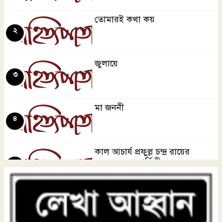
জুলায়ে
৬
তোমারই কথা কয়
২
তোমারই কথা কয়
৭
জুলায়ে
৩
মা জননী
৮
মা জননী
৪
দিব্য রথের রশ্মি
৯
কাল আচার্য প্রফুল্ল চন্দ্র রায়ের
১৬৫তম জন্মবার্ষিকী
৫
বর্ষাকালে বৃক্ষ লাগাই
১০
ছুঁড়বো না পাথর
৬