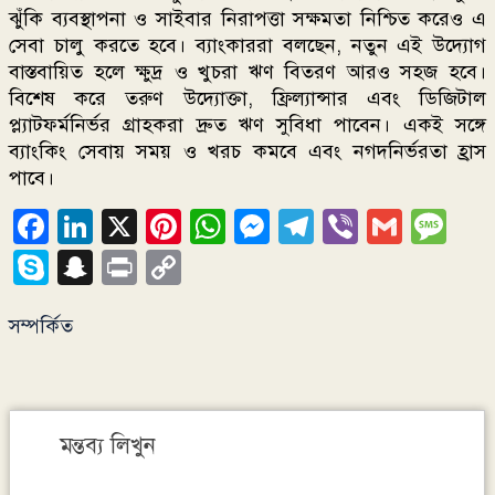
ঝুঁকি ব্যবস্থাপনা ও সাইবার নিরাপত্তা সক্ষমতা নিশ্চিত করেও এ
সেবা চালু করতে হবে। ব্যাংকাররা বলছেন, নতুন এই উদ্যোগ
বাস্তবায়িত হলে ক্ষুদ্র ও খুচরা ঋণ বিতরণ আরও সহজ হবে।
বিশেষ করে তরুণ উদ্যোক্তা, ফ্রিল্যান্সার এবং ডিজিটাল
প্ল্যাটফর্মনির্ভর গ্রাহকরা দ্রুত ঋণ সুবিধা পাবেন। একই সঙ্গে
ব্যাংকিং সেবায় সময় ও খরচ কমবে এবং নগদনির্ভরতা হ্রাস
পাবে।
Facebook
LinkedIn
X
Pinterest
WhatsApp
Messenger
Telegram
Viber
Gmail
Me
Skype
Snapchat
Print
Copy
Link
সম্পর্কিত
মন্তব্য লিখুন