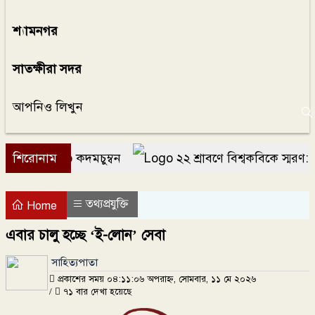
শ্যামনগর
সাতক্ষীরা সদর
আপনিও লিখুন
শিরোনাম
কদমচুম্বন
২২ শ্রাবণে বিশ্বকবিকে স্মরণ: রবীন
তথ্যপ্রযুক্তি
Home
এবার চালু হচ্ছে ‘ই-লোন’ সেবা
সাহিত্যপাতা
প্রকাশের সময় ০৪:১১:০৬ অপরাহ্ন, সোমবার, ১১ মে ২০২৬
/
৭১ বার দেখা হয়েছে