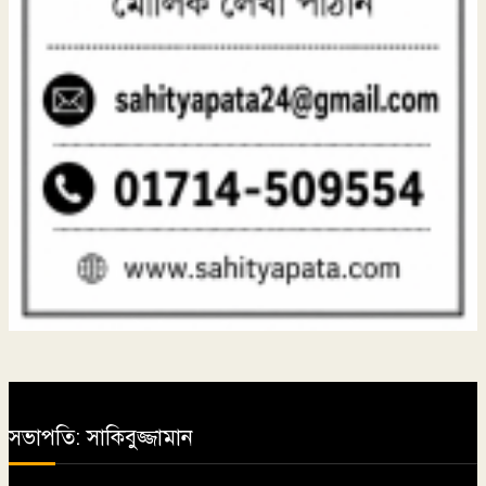
সভাপতি: সাকিবুজ্জামান