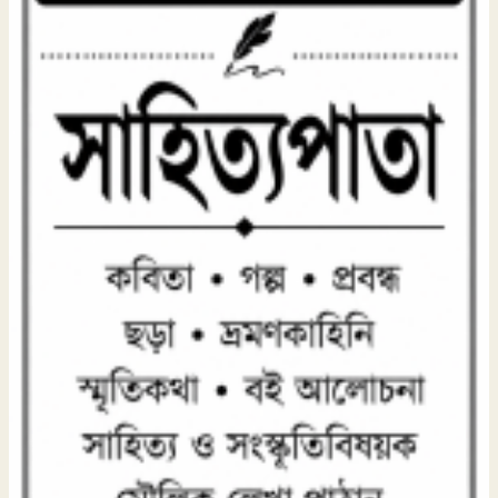
২২ শ্রাবণে বিশ্বকবিকে স্মরণ:
রবীন্দ্রনাথের সৃষ্টিতে আজও বেঁচে
৭
আছে বাংলা ও মানবতা
কবিতার ফেরিওয়ালা
৮
কদমচুম্বন
৯
বর্ষাকালে বৃক্ষ লাগাই
১০