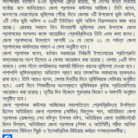
সাতক্ষীরায় বর্তমানে ৪৩টি ভূমিসেবা কেন্দ্র রয়েছে, যা দেশের মধ্যে দ্বিতীয়
সর্বোচ্চ বলে জানিয়েছেন জেলা প্রশাসক কাউসার আজিজ। তিনি বলেন,
জনগণের দোরগোড়ায় ভূমিসেবা পৌঁছে দিতে জেলার ৭টি উপজেলা ভূমি অফিস,
২টি পৌর ভূমি অফিস ও ৫৬টি ইউনিয়ন ভূমি অফিস নিরলসভাবে কাজ করে
যাচ্ছে। রোববার সকালে তিন দিনব্যাপী ভূমিসেবা মেলা উপলক্ষে জেলা
প্রশাসকের সম্মেলন কক্ষে আয়োজিত প্রেসব্রিফিংয়ে তিনি এসব কথা বলেন।
জেলা প্রশাসনের উদ্যোগে আগামী ১৯ মে থেকে ২১ মে পর্যন্ত জেলা
প্রশাসকের কার্যালয়ের সামনে এ মেলা অনুষ্ঠিত হবে।
জেলা প্রশাসক বলেন, বর্তমান সরকারের নির্বাচনী ইশতেহারের প্রতিশ্রুতি
বাস্তবায়নের অংশ হিসেবে এ মেলার আয়োজন করা হয়েছে। মেলায় ১৬টি স্টল
থাকবে। এসব স্টলে নাগরিকদের সরাসরি বিভিন্ন ধরনের ভূমিসেবা দেওয়া হবে।
পাশাপাশি ভূমিসংক্রান্ত অভিযোগ গ্রহণ করে তাৎক্ষণিক সমাধানের ব্যবস্থাও
রাখা হবে। তিনি আরও বলেন, মেলার দ্বিতীয় দিনে ভূমিবিষয়ক সেমিনার অনুষ্ঠিত
হবে। একই দিনে শিক্ষার্থীদের অংশগ্রহণে ভূমিবিষয়ক কুইজ প্রতিযোগিতার
আয়োজন করা হয়েছে। তৃতীয় দিন বিকেলে পুরস্কার বিতরণ ও সমাপনী অনুষ্ঠান
অনুষ্ঠিত হবে।
জেলা প্রশাসক কাউসার আজিজের সভাপতিত্বে প্রেসব্রিফিংয়ে উপস্থিত
ছিলেন অতিরিক্ত জেলা প্রশাসক (সার্বিক) বিষ্ণুপদ পাল, অতিরিক্ত জেলা
প্রশাসক (রাজস্ব) শেখ মঈনুল ইসলাম মঈন, অতিরিক্ত জেলা ম্যাজিস্ট্রেট
রিপন বিশ্বাস, অতিরিক্ত জেলা প্রশাসক (শিক্ষা ও আইসিটি) শরীফ আসিফ
রহমানসহ বিভিন্ন প্রিন্ট ও ইলেকট্রনিক মিডিয়ায় কর্মরত গণমাধ্যমকর্মীরা।