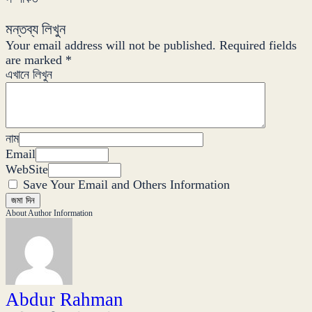
Copy
Link
মন্তব্য লিখুন
Your email address will not be published.
Required fields
are marked
*
এখানে লিখুন
নাম
Email
WebSite
Save Your Email and Others Information
About Author Information
Abdur Rahman