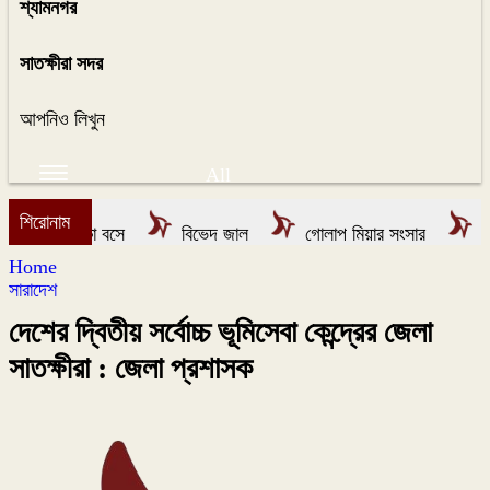
শ্যামনগর
সাতক্ষীরা সদর
আপনিও লিখুন
All
শিরোনাম
একা বসে
বিভেদ জাল
গোলাপ মিয়ার সংসার
স্বর্গে
Home
সারাদেশ
দেশের দ্বিতীয় সর্বোচ্চ ভূমিসেবা কেন্দ্রের জেলা
সাতক্ষীরা : জেলা প্রশাসক