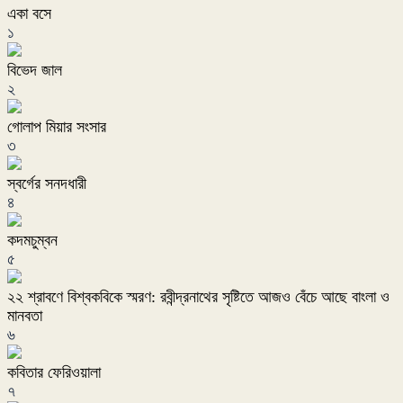
একা বসে
১
বিভেদ জাল
২
গোলাপ মিয়ার সংসার
৩
স্বর্গের সনদধারী
৪
কদমচুম্বন
৫
২২ শ্রাবণে বিশ্বকবিকে স্মরণ: রবীন্দ্রনাথের সৃষ্টিতে আজও বেঁচে আছে বাংলা ও
মানবতা
৬
কবিতার ফেরিওয়ালা
৭