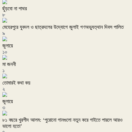
ছুঁড়বো না পাথর
৮
মেহেরপুরে যুবদল ও ছাত্রদলের উদ্যোগে জুলাই গণঅভ্যুত্থান দিবস পালিত
৯
জুলায়ে
১০
মা জননী
১
তোমারই কথা কয়
২
জুলায়ে
৩
৮১ বছরে খুরশীদ আলম: ‘পুরোনো গানগুলো নতুন করে গাইতে পারলে আরও
ভালো হতো’