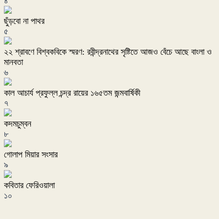
৪
ছুঁড়বো না পাথর
৫
২২ শ্রাবণে বিশ্বকবিকে স্মরণ: রবীন্দ্রনাথের সৃষ্টিতে আজও বেঁচে আছে বাংলা ও
মানবতা
৬
কাল আচার্য প্রফুল্ল চন্দ্র রায়ের ১৬৫তম জন্মবার্ষিকী
৭
কদমচুম্বন
৮
গোলাপ মিয়ার সংসার
৯
কবিতার ফেরিওয়ালা
১০