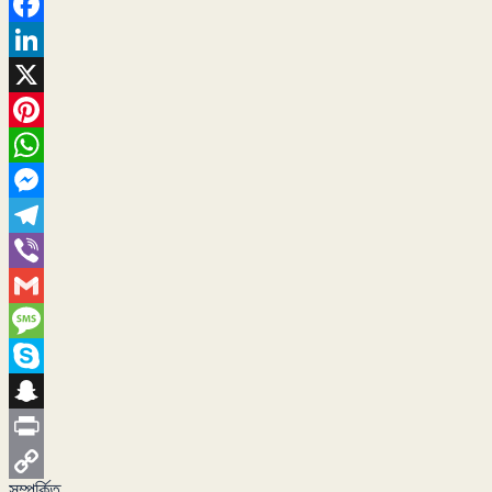
Facebook
LinkedIn
X
Pinterest
WhatsApp
Messenger
Telegram
Viber
Gmail
Message
Skype
Snapchat
Print
সম্পর্কিত