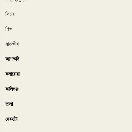
ফিচার
শিক্ষা
সাতক্ষীরা
আশাশুনি
কলারোয়া
কালিগঞ্জ
তালা
দেবহাটা