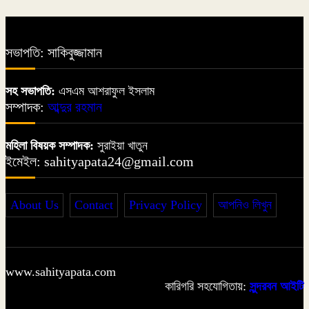
সভাপতি: সাকিবুজ্জামান
সহ সভাপতি:
এসএম আশরাফুল ইসলাম
সম্পাদক:
আব্দুর রহমান
মহিলা বিষয়ক সম্পাদক:
সুরাইয়া খাতুন
ইমেইল: sahityapata24@gmail.com
About Us
Contact
Privacy Policy
আপনিও লিখুন
www.sahityapata.com
কারিগরি সহযোগিতায়:
সুন্দরবন আইটি