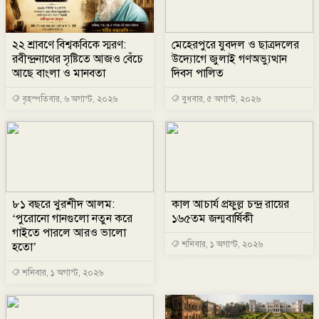
২২ শ্রাবণে বিশ্বকবিকে স্মরণ:
মেহেরপুরে যুবদল ও ছাত্রদলের
রবীন্দ্রনাথের সৃষ্টিতে আজও বেঁচে
উদ্যোগে জুলাই গণঅভ্যুত্থান
আছে বাংলা ও মানবতা
দিবস পালিত
বৃহস্পতিবার, ৬ অগাস্ট, ২০২৬
বুধবার, ৫ অগাস্ট, ২০২৬
৮১ বছরে খুরশীদ আলম:
কাল আচার্য প্রফুল্ল চন্দ্র রায়ের
‘পুরোনো গানগুলো নতুন করে
১৬৫তম জন্মবার্ষিকী
গাইতে পারলে আরও ভালো
শনিবার, ১ অগাস্ট, ২০২৬
হতো’
শনিবার, ১ অগাস্ট, ২০২৬