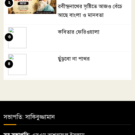
২
রবীন্দ্রনাথের সৃষ্টিতে আজও বেঁচে
আছে বাংলা ও মানবতা
কবিতার ফেরিওয়ালা
৩
ছুঁড়বো না পাথর
৪
মেহেরপুরে যুবদল ও ছাত্রদলের
৫
উদ্যোগে জুলাই গণঅভ্যুত্থান দিবস
পালিত
সভাপতি: সাকিবুজ্জামান
জুলায়ে
৬