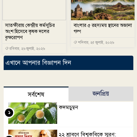
সাতক্ষীরায় কেন্দ্রীয় কর্মসূচির
বাংলার ৫ রহস্যময় স্থানের অজানা
অংশ হিসেবে কৃষক দলের
গল্প
বৃক্ষরোপণ
শনিবার, ২৫ জুলাই, ২০২৬
রবিবার, ২৬ জুলাই, ২০২৬
এখানে আপনার বিজ্ঞাপন দিন
জনপ্রিয়
সর্বশেষ
কদমচুম্বন
১
২২ শ্রাবণে বিশ্বকবিকে স্মরণ: