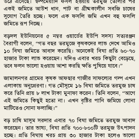
উঠে এসেছে। স্বল্পমেয়াদি ফসল হওয়ায় তরমুজ তোলার পর
একই জমিতে আউশ ধান, পাট বা গ্রীষ্মকালীন সবজি চাষের
সুযোগ তৈরি হচ্ছে। ফলে এক ফসলি জমি এখন বহু ফসলি
জমিতে রূপ নিচ্ছে।
বড়দল ইউনিয়নের ৫ নম্বর ওয়ার্ডের ইউপি সদস্য সত্যরঞ্জন
বৈরাগী বলেন, “গত বছর তরমুজে কৃষকদের লাভ দেখে আমিও
১০ বিঘা জমিতে আবাদ করেছি। অনেকেই বিঘা প্রতি ৬০-৭০
হাজার টাকা লাভ করেছেন। যদিও এবার খরচ কিছুটা বেড়েছে,
তবে ফলন ভালো হওয়ায় আশা করছি ক্ষতি পুষিয়ে যাবে।”
জামালনগর গ্রামের কৃষক আফছার গাজীর সাফল্যের গল্প এখন
এলাকায় অনুপ্রেরণা। গত মৌসুমে ১৬ বিঘা জমিতে তরমুজ চাষ
করে তিনি প্রায় ৮ লাখ টাকা মুনাফা করেন। তিনি বলেন, “আগে
এই জমিতে কিছুই হতো না। এখন বৃষ্টির পানি জমিয়ে লোনা
মাটিতেও সোনা ফলাচ্ছি।”
বড় চাষি মাসুম সরদার এবার ৭০ বিঘা জমিতে তরমুজ আবাদ
করেছেন। তার ভাষ্য, বিঘা প্রতি ৭০০-৮০০টি তরমুজ উৎপাদন
হচ্ছে। প্রতি বিঘায় খরচ প্রায় ৩০ হাজার টাকা হলেও ভালো