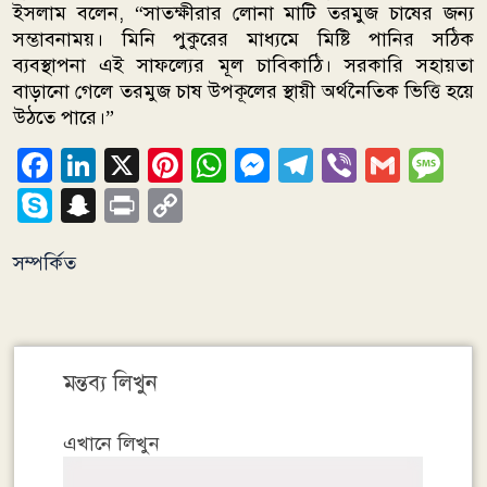
ইসলাম বলেন, “সাতক্ষীরার লোনা মাটি তরমুজ চাষের জন্য
সম্ভাবনাময়। মিনি পুকুরের মাধ্যমে মিষ্টি পানির সঠিক
ব্যবস্থাপনা এই সাফল্যের মূল চাবিকাঠি। সরকারি সহায়তা
বাড়ানো গেলে তরমুজ চাষ উপকূলের স্থায়ী অর্থনৈতিক ভিত্তি হয়ে
উঠতে পারে।”
Facebook
LinkedIn
X
Pinterest
WhatsApp
Messenger
Telegram
Viber
Gmai
Me
Skype
Snapchat
Print
Copy
Link
সম্পর্কিত
মন্তব্য লিখুন
এখানে লিখুন