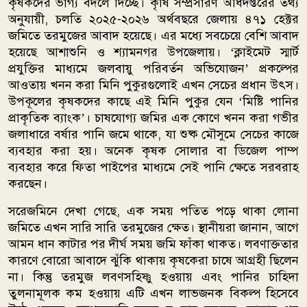
কৃষকদের ভাগ্য বদলে দিচ্ছে। কৃষি সম্প্রসারণ অধিদপ্তরের তথ্য
অনুযায়ী, চলতি ২০২৫-২০২৬ অর্থবছরে জেলায় ৪৭১ হেক্টর
জমিতে তরমুজের আবাদ হয়েছে। এর মধ্যে সবচেয়ে বেশি আবাদ
হয়েছে আশাশুনি ও শ্যামনগর উপজেলায়। ‘ক্লাইমেট স্মার্ট
প্রযুক্তির মাধ্যমে জলবায়ু পরিবর্তন অভিযোজন’ প্রকল্পের
আওতায় খনন করা মিনি পুকুরগুলোই এখন সেচের প্রধান উৎস।
উপকূলের কৃষকদের কাছে এই মিনি পুকুর যেন ‘মিষ্টি পানির
প্রাকৃতিক ব্যাংক’। চাষযোগ্য জমির এক কোণে খনন করা গভীর
জলাধারে বর্ষার পানি জমে থাকে, যা শুষ্ক মৌসুমে সেচের কাজে
ব্যবহার করা হয়। অনেক কৃষক সোলার বা ডিজেল পাম্প
ব্যবহার করে ফিতা পাইপের মাধ্যমে সেই পানি ক্ষেতে সরবরাহ
করছেন।
সরেজমিনে দেখা গেছে, এক সময় পতিত পড়ে থাকা লোনা
জমিতে এখন সারি সারি তরমুজের ক্ষেত। স্থানীয়রা জানান, আগে
আমন ধান কাটার পর দীর্ঘ সময় জমি ফাঁকা থাকত। লবণাক্ততার
কারণে বোরো আবাদে ঝুঁকি থাকায় কৃষকেরা চাষে আগ্রহী ছিলেন
না। কিন্তু তরমুজ লবণসহিষ্ণু হওয়ায় এবং পানির চাহিদা
তুলনামূলক কম হওয়ায় এটি এখন লাভজনক বিকল্প হিসেবে