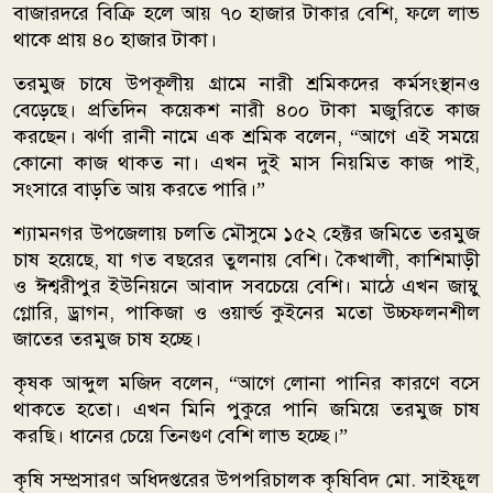
বাজারদরে বিক্রি হলে আয় ৭০ হাজার টাকার বেশি, ফলে লাভ
থাকে প্রায় ৪০ হাজার টাকা।
তরমুজ চাষে উপকূলীয় গ্রামে নারী শ্রমিকদের কর্মসংস্থানও
বেড়েছে। প্রতিদিন কয়েকশ নারী ৪০০ টাকা মজুরিতে কাজ
করছেন। ঝর্ণা রানী নামে এক শ্রমিক বলেন, “আগে এই সময়ে
কোনো কাজ থাকত না। এখন দুই মাস নিয়মিত কাজ পাই,
সংসারে বাড়তি আয় করতে পারি।”
শ্যামনগর উপজেলায় চলতি মৌসুমে ১৫২ হেক্টর জমিতে তরমুজ
চাষ হয়েছে, যা গত বছরের তুলনায় বেশি। কৈখালী, কাশিমাড়ী
ও ঈশ্বরীপুর ইউনিয়নে আবাদ সবচেয়ে বেশি। মাঠে এখন জাম্বু
গ্লোরি, ড্রাগন, পাকিজা ও ওয়ার্ল্ড কুইনের মতো উচ্চফলনশীল
জাতের তরমুজ চাষ হচ্ছে।
কৃষক আব্দুল মজিদ বলেন, “আগে লোনা পানির কারণে বসে
থাকতে হতো। এখন মিনি পুকুরে পানি জমিয়ে তরমুজ চাষ
করছি। ধানের চেয়ে তিনগুণ বেশি লাভ হচ্ছে।”
কৃষি সম্প্রসারণ অধিদপ্তরের উপপরিচালক কৃষিবিদ মো. সাইফুল