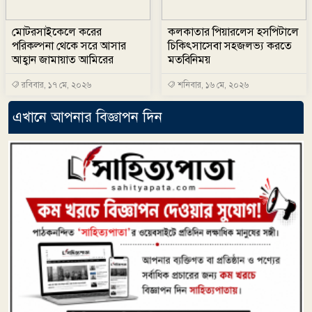
মোটরসাইকেলে করের
কলকাতার পিয়ারলেস হসপিটালে
পরিকল্পনা থেকে সরে আসার
চিকিৎসাসেবা সহজলভ্য করতে
আহ্বান জামায়াত আমিরের
মতবিনিময়
রবিবার, ১৭ মে, ২০২৬
শনিবার, ১৬ মে, ২০২৬
এখানে আপনার বিজ্ঞাপন দিন