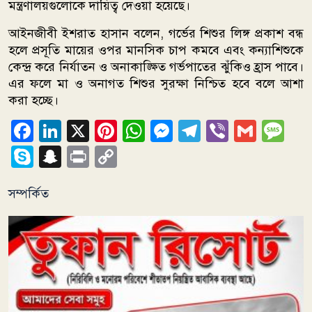
মন্ত্রণালয়গুলোকে দায়িত্ব দেওয়া হয়েছে।
আইনজীবী ইশরাত হাসান বলেন, গর্ভের শিশুর লিঙ্গ প্রকাশ বন্ধ
হলে প্রসূতি মায়ের ওপর মানসিক চাপ কমবে এবং কন্যাশিশুকে
কেন্দ্র করে নির্যাতন ও অনাকাঙ্ক্ষিত গর্ভপাতের ঝুঁকিও হ্রাস পাবে।
এর ফলে মা ও অনাগত শিশুর সুরক্ষা নিশ্চিত হবে বলে আশা
করা হচ্ছে।
Facebook
LinkedIn
X
Pinterest
WhatsApp
Messenger
Telegram
Viber
Gmai
Me
Skype
Snapchat
Print
Copy
Link
সম্পর্কিত