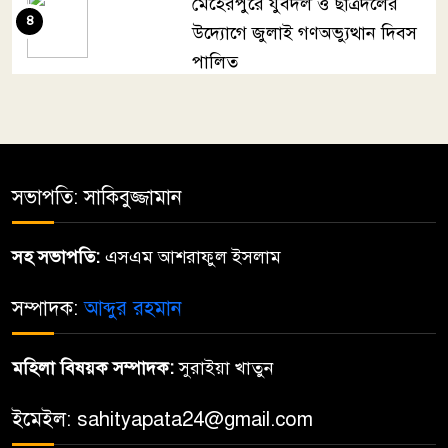
মেহেরপুরে যুবদল ও ছাত্রদলের
৪
উদ্যোগে জুলাই গণঅভ্যুত্থান দিবস
পালিত
জুলায়ে
৫
সভাপতি: সাকিবুজ্জামান
তোমারই কথা কয়
৬
সহ সভাপতি:
এসএম আশরাফুল ইসলাম
মা জননী
সম্পাদক:
আব্দুর রহমান
৭
মহিলা বিষয়ক সম্পাদক:
সুরাইয়া খাতুন
দিব্য রথের রশ্মি
৮
ইমেইল: sahityapata24@gmail.com