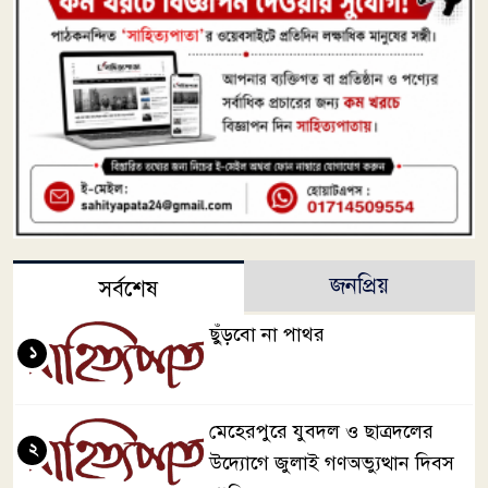
জনপ্রিয়
সর্বশেষ
ছুঁড়বো না পাথর
১
মেহেরপুরে যুবদল ও ছাত্রদলের
২
উদ্যোগে জুলাই গণঅভ্যুত্থান দিবস