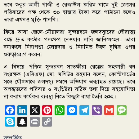
তবে শুকুর আলী গাজী ও রেজাউল করিম নামে দুই জেলের
পরিবারের পক্ষ থেকে ৩০ হাজার টাকা করে পাঠানো হলেও
তারা এখনও মুক্তি পাননি।
ফিরে আসা জেলে-মৌয়ালরা সুন্দরবনে জলদস্যুদের দৌরাত্ম্য
বন্ধে দ্রুত কঠোর পদক্ষেপ নেওয়ার দাবি জানিয়েছেন। তারা
বনাঞ্চলে নিরাপত্তা জোরদার ও নিয়মিত টহল বৃদ্ধির ওপর
গুরুত্বারোপ করেন।
এ বিষয়ে পশ্চিম সুন্দরবন সাতক্ষীরা রেঞ্জের সহকারী বন
সংরক্ষক (এসিএফ) মো. মশিউর রহমান বলেন, কোস্টগার্ডের
সঙ্গে যৌথভাবে জলদস্যু দমনে অভিযান অব্যাহত রয়েছে। তবে
অপহৃতদের পরিবার ও সংশ্লিষ্টরা সঠিক তথ্য দিয়ে সহযোগিতা
না করায় কার্যকর ব্যবস্থা নিতে কিছুটা বাধা তৈরি হচ্ছে।
Facebook
LinkedIn
X
Pinterest
WhatsApp
Messenger
Telegram
Viber
Gmai
Me
Skype
Snapchat
Print
Copy
Link
সম্পর্কিত