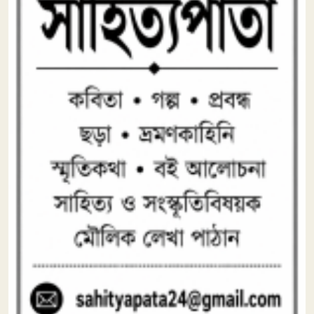
৮১ বছরে খুরশীদ আলম: ‘পুরোনো
৮
গানগুলো নতুন করে গাইতে পারলে
আরও ভালো হতো’
কাল আচার্য প্রফুল্ল চন্দ্র রায়ের
৯
১৬৫তম জন্মবার্ষিকী
আমাকে চিনেছি আমি
১০