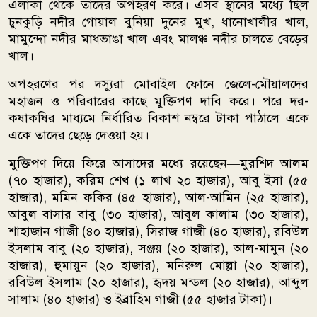
এলাকা থেকে তাদের অপহরণ করে। এসব স্থানের মধ্যে ছিল
চুনকুড়ি নদীর গোয়াল বুনিয়া দুনের মুখ, ধানোখালীর খাল,
মামুন্দো নদীর মাধভাঙা খাল এবং মালঞ্চ নদীর চালতে বেড়ের
খাল।
অপহরণের পর দস্যুরা মোবাইল ফোনে জেলে-মৌয়ালদের
মহাজন ও পরিবারের কাছে মুক্তিপণ দাবি করে। পরে দর-
কষাকষির মাধ্যমে নির্ধারিত বিকাশ নম্বরে টাকা পাঠালে একে
একে তাদের ছেড়ে দেওয়া হয়।
মুক্তিপণ দিয়ে ফিরে আসাদের মধ্যে রয়েছেন—মুরশিদ আলম
(৭০ হাজার), করিম শেখ (১ লাখ ২০ হাজার), আবু ইসা (৫৫
হাজার), মমিন ফকির (৪৫ হাজার), আল-আমিন (২৫ হাজার),
আবুল বাসার বাবু (৩০ হাজার), আবুল কালাম (৩০ হাজার),
শাহাজান গাজী (৪০ হাজার), সিরাজ গাজী (৪০ হাজার), রবিউল
ইসলাম বাবু (২০ হাজার), সঞ্জয় (২০ হাজার), আল-মামুন (২০
হাজার), হুমায়ুন (২০ হাজার), মনিরুল মোল্লা (২০ হাজার),
রবিউল ইসলাম (২০ হাজার), হৃদয় মন্ডল (২০ হাজার), আব্দুল
সালাম (৪০ হাজার) ও ইব্রাহিম গাজী (৫৫ হাজার টাকা)।