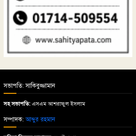
সভাপতি: সাকিবুজ্জামান
সহ সভাপতি:
এসএম আশরাফুল ইসলাম
সম্পাদক:
আব্দুর রহমান