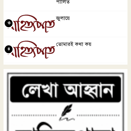
পালিত
জুলায়ে
৩
তোমারই কথা কয়
৪
মা জননী
৫
দিব্য রথের রশ্মি
৬
বর্ষাকালে বৃক্ষ লাগাই
৭