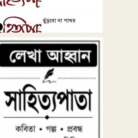
ছুঁড়বো না পাথর
৪
মেহেরপুরে যুবদল ও
৫
ছাত্রদলের উদ্যোগে জুলাই
গণঅভ্যুত্থান দিবস পালিত
জুলায়ে
৬
তোমারই কথা কয়
৭