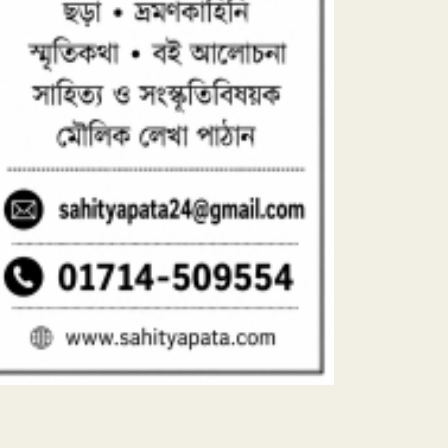
মা জননী
৮
দিব্য রথের রশ্মি
৯
বর্ষাকালে বৃক্ষ লাগাই
০