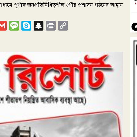
্যমে পূর্ণাঙ্গ জনপ্রতিনিধিত্বশীল পৌর প্রশাসন গঠনের আহ্বান
p
nger
egram
iber
Gmail
Message
Skype
Snapchat
Print
Copy
Link