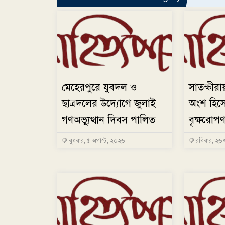
মেহেরপুরে যুবদল ও
সাতক্ষীরায়
ছাত্রদলের উদ্যোগে জুলাই
অংশ হিস
গণঅভ্যুত্থান দিবস পালিত
বৃক্ষরোপ
বুধবার, ৫ অগাস্ট, ২০২৬
রবিবার, ২৬ 