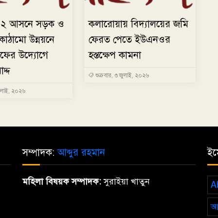
রা-২ আসনে সড়ক ও
কলারোয়ায় বিদ্যালয়ের জমি
বকাঠামো উন্নয়নে
ফেরত পেতে ইউএনওর
উফের উদ্যোগে
হস্তক্ষেপ কামনা
দ্দ
শুক্রবার, ৩ জুলাই, ২০২৬
জুলাই, ২০২৬
সম্পাদক:
আব্দুর রহমান
ইম
মহিলা বিষয়ক সম্পাদক:
সুরাইয়া খাতুন
A
আ