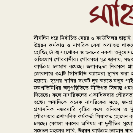
দীর্ঘদিন ধরে নির্বাচিত মেয়র ও কাউন্সিলর ছাড়াই
উন্নয়ন কর্মকাণ্ড ও নাগরিক সেবা অব্যাহত থাকলেও
হোল্ডিং ট্যাক্স সংশোধন ও ভবনের নকশা অনুম
অভিযোগ পৌরবাসীর। পৌরসভা সূত্র জানায়, সড়ক সংস
কার্যক্রম চলমান রয়েছে। জলাবদ্ধতা নিরসনে প্র
জোরদারে ৩২টি সিসিটিভি ক্যামেরা স্থাপন করা
হয়েছে। সুপেয় পানির সংকট দূর করতে নতুন পা
জনপ্রতিনিধির অনুপস্থিতিতে নীতিগত সিদ্ধান্ত গ্রহ
দিয়েছে। ফলে নাগরিকদের একাধিকবার পৌরসভায় যেত
হচ্ছে। অন্যদিকে অনেক নাগরিকের মতে, জনপ্
প্রশাসনিক নজরদারি বৃদ্ধির ফলে অনিয়ম ও দু
পৌরসভার প্রশাসনিক কর্মকর্তা লিয়াকত হোসেন বল
চলছে। কোনো ধরনের অনিয়ম বা দুর্নীতির সুযোগ 
সচেতন মহলের দাবি, উন্নয়ন কার্যক্রম চলমান থ