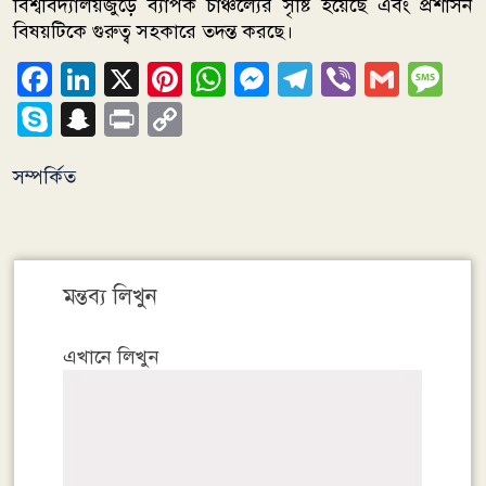
বিশ্ববিদ্যালয়জুড়ে ব্যাপক চাঞ্চল্যের সৃষ্টি হয়েছে এবং প্রশাসন
বিষয়টিকে গুরুত্ব সহকারে তদন্ত করছে।
Facebook
LinkedIn
X
Pinterest
WhatsApp
Messenger
Telegram
Viber
Gmai
Me
Skype
Snapchat
Print
Copy
Link
সম্পর্কিত
মন্তব্য লিখুন
এখানে লিখুন