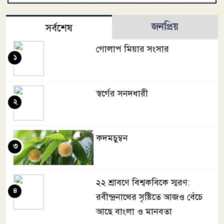
জনপ্রিয়
সর্বশেষ
গোলাপ মিয়ার সংসার
১
স্বর্গের সনদধারী
২
কদমচুম্বন
৩
২২ শ্রাবণে বিশ্বকবিকে স্মরণ:
৪
রবীন্দ্রনাথের সৃষ্টিতে আজও বেঁচে
আছে বাংলা ও মানবতা