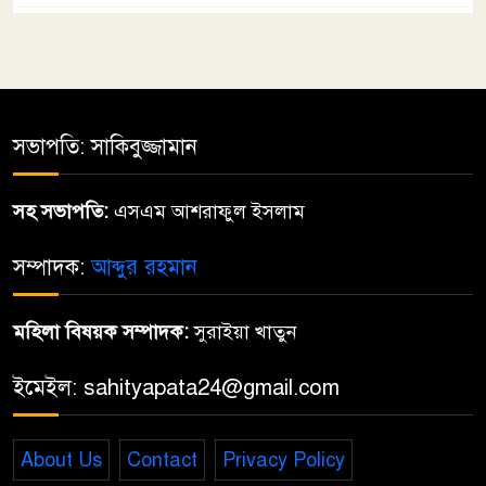
কবিতার ফেরিওয়ালা
৫
ছুঁড়বো না পাথর
সভাপতি: সাকিবুজ্জামান
৬
সহ সভাপতি:
এসএম আশরাফুল ইসলাম
মেহেরপুরে যুবদল ও ছাত্রদলের
৭
উদ্যোগে জুলাই গণঅভ্যুত্থান দিবস
সম্পাদক:
আব্দুর রহমান
পালিত
মহিলা বিষয়ক সম্পাদক:
সুরাইয়া খাতুন
জুলায়ে
৮
ইমেইল: sahityapata24@gmail.com
তোমারই কথা কয়
About Us
Contact
Privacy Policy
৯