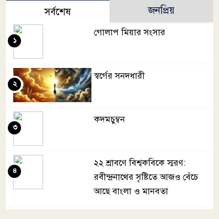
জনপ্রিয়
সর্বশেষ
গোলাপ মিয়ার সংসার
১
স্বর্গের সনদধারী
২
কদমচুম্বন
৩
২২ শ্রাবণে বিশ্বকবিকে স্মরণ:
৪
রবীন্দ্রনাথের সৃষ্টিতে আজও বেঁচে
আছে বাংলা ও মানবতা
কবিতার ফেরিওয়ালা