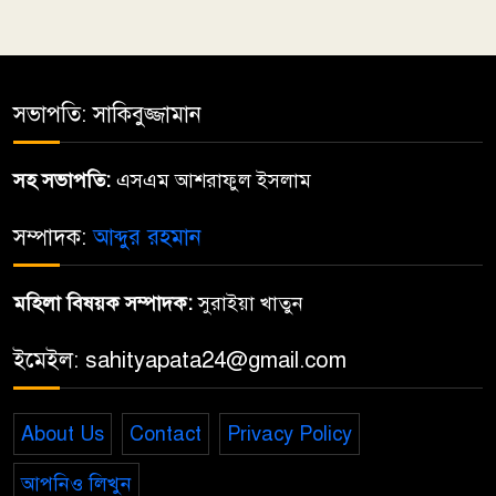
৫
ছুঁড়বো না পাথর
সভাপতি: সাকিবুজ্জামান
৬
সহ সভাপতি:
এসএম আশরাফুল ইসলাম
মেহেরপুরে যুবদল ও ছাত্রদলের
৭
উদ্যোগে জুলাই গণঅভ্যুত্থান দিবস
সম্পাদক:
আব্দুর রহমান
পালিত
মহিলা বিষয়ক সম্পাদক:
সুরাইয়া খাতুন
জুলায়ে
৮
ইমেইল: sahityapata24@gmail.com
তোমারই কথা কয়
About Us
Contact
Privacy Policy
৯
আপনিও লিখুন