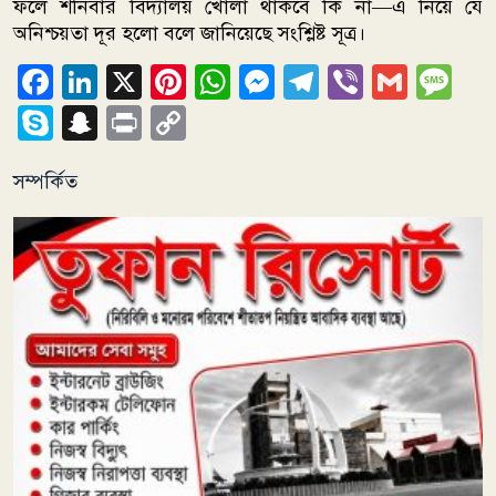
ফলে শনিবার বিদ্যালয় খোলা থাকবে কি না—এ নিয়ে যে
অনিশ্চয়তা দূর হলো বলে জানিয়েছে সংশ্লিষ্ট সূত্র।
Facebook
LinkedIn
X
Pinterest
WhatsApp
Messenger
Telegram
Viber
Gmai
Me
Skype
Snapchat
Print
Copy
Link
সম্পর্কিত