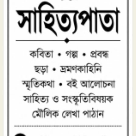
দিব্য রথের রশ্মি
৭
বর্ষাকালে বৃক্ষ লাগাই
৮
৮১ বছরে খুরশীদ আলম: ‘পুরোনো
৯
গানগুলো নতুন করে গাইতে পারলে
আরও ভালো হতো’
কাল আচার্য প্রফুল্ল চন্দ্র রায়ের
১০
১৬৫তম জন্মবার্ষিকী