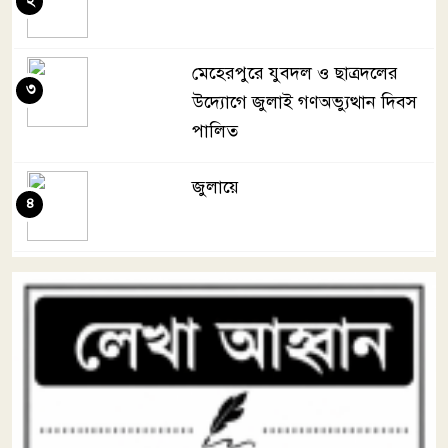
২
মেহেরপুরে যুবদল ও ছাত্রদলের
৩
উদ্যোগে জুলাই গণঅভ্যুত্থান দিবস
পালিত
জুলায়ে
৪
তোমারই কথা কয়
৫
মা জননী
৬