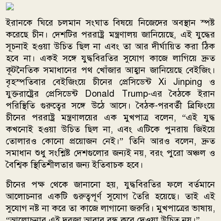
ইরানকে ঘিরে চলমান সংঘাত বিষয়ে নিজেদের অবস্থান স্পষ্ট
করেছে চীন। দেশটির পররাষ্ট্র মন্ত্রণালয় জানিয়েছে, এই যুদ্ধের
সূচনাই হওয়া উচিত ছিল না এবং তা আর দীর্ঘায়িত করা ঠিক
হবে না। একই সঙ্গে যুদ্ধবিরতির সুযোগ কাজে লাগিয়ে দ্রুত
কূটনৈতিক সমাধানের পথ খোঁজার আহ্বান জানিয়েছে বেইজিং।
বৃহস্পতিবার বেইজিংয়ে চীনের প্রেসিডেন্ট
Xi Jinping
ও
যুক্তরাষ্ট্রের প্রেসিডেন্ট
Donald Trump
-এর বৈঠকে ইরান
পরিস্থিতি গুরুত্বের সঙ্গে উঠে আসে। বৈঠক-পরবর্তী ব্রিফিংয়ে
চীনের পররাষ্ট্র মন্ত্রণালয়ের এক মুখপাত্র বলেন, “এই যুদ্ধ
কখনোই হওয়া উচিত ছিল না, এবং এটিকে পুনরায় জিইয়ে
তোলারও কোনো প্রয়োজন নেই।” তিনি আরও বলেন, দ্রুত
সমাধান শুধু সংশ্লিষ্ট দেশগুলোর জন্যই নয়, বরং পুরো অঞ্চল ও
বৈশ্বিক স্থিতিশীলতার জন্য ইতিবাচক হবে।
চীনের পক্ষ থেকে জানানো হয়, যুদ্ধবিরতির ফলে বর্তমানে
আলোচনার একটি গুরুত্বপূর্ণ সুযোগ তৈরি হয়েছে। তাই এই
সুযোগ নষ্ট না করে তা কাজে লাগানো জরুরি। মুখপাত্রের ভাষায়,
“আলোচনার এই দরজা আবার বন্ধ করে দেওয়া উচিত নয়।”