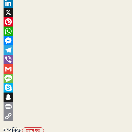
Facebook
LinkedIn
X
Pinterest
WhatsApp
Messenger
Telegram
Viber
Gmail
Message
Skype
Snapchat
Print
Copy
সম্পর্কিত
ইরান যুদ্ধ