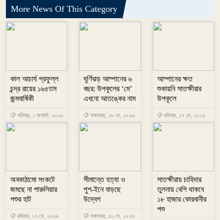
More News Of This Category
কাল আচার্য প্রফুল্ল
ঘূর্ণিঝড় আম্পানের ৬
আম্পানের ক্ষত
চন্দ্র রায়ের ১৬৫তম
বছর: উপকূলের ‘মে’
শুকায়নি সাতক্ষীরার
জন্মবার্ষিকী
এখনো আতঙ্কের নাম
উপকূলে
শনিবার, ১ অগাস্ট, ২০২৬
মঙ্গলবার, ১৯ মে, ২০২৬
রবিবার, ১৭ মে, ২০২৬
অবকাঠামো সংকটে
সীমান্তে হত্যা ও
সাতক্ষীরায় চাহিদার
জমছে না পারুলিয়ার
পুশ-ইনে বাড়ছে
তুলনায় বেশি থাকবে
পশুর হাট
উদ্বেগ
১৮ হাজার কোরবানীর
পশু
রবিবার, ১৭ মে, ২০২৬
মঙ্গলবার, ১২ মে, ২০২৬