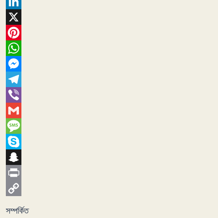
Facebook
LinkedIn
X
Pinterest
WhatsApp
Messenger
Telegram
Viber
Gmail
Message
Skype
Snapchat
Print
Copy
সম্পর্কিত