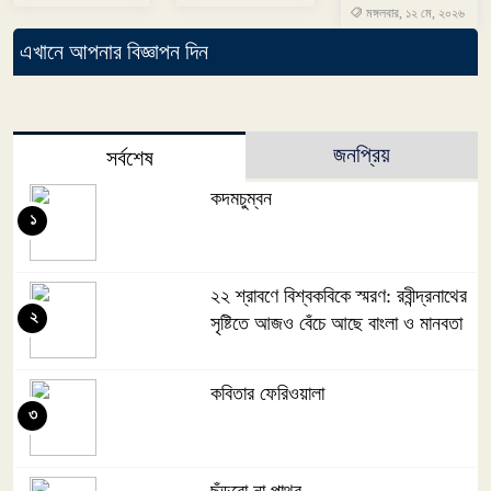
মঙ্গলবার, ১২ মে, ২০২৬
এখানে আপনার বিজ্ঞাপন দিন
জনপ্রিয়
সর্বশেষ
কদমচুম্বন
১
২২ শ্রাবণে বিশ্বকবিকে স্মরণ: রবীন্দ্রনাথের
২
সৃষ্টিতে আজও বেঁচে আছে বাংলা ও মানবতা
কবিতার ফেরিওয়ালা
৩
ছুঁড়বো না পাথর