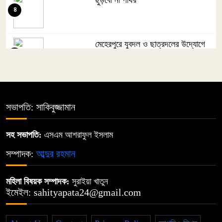
৪
মেহেরপুরে যুবদল ও ছাত্রদলের উদ্যোগে
৫
জুলাই গণঅভ্যুত্থান দিবস পালিত
জুলায়ে
৬
সভাপতি: সাকিবুজ্জামান
তোমারই কথা কয়
সহ সভাপতি:
এসএম আশরাফুল ইসলাম
৭
সম্পাদক:
আব্দুর রহমান
মা জননী
মহিলা বিষয়ক সম্পাদক:
সুরাইয়া খাতুন
৮
ইমেইল: sahityapata24@gmail.com
দিব্য রথের রশ্মি