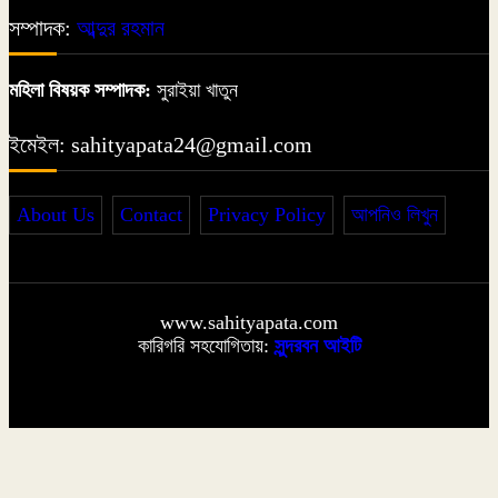
সম্পাদক:
আব্দুর রহমান
কদমচুম্বন
৮
মহিলা বিষয়ক সম্পাদক:
সুরাইয়া খাতুন
ইমেইল: sahityapata24@gmail.com
কবিতার ফেরিওয়ালা
৯
About Us
Contact
Privacy Policy
আপনিও লিখুন
বর্ষাকালে বৃক্ষ লাগাই
১০
www.sahityapata.com
কারিগরি সহযোগিতায়:
সুন্দরবন আইটি