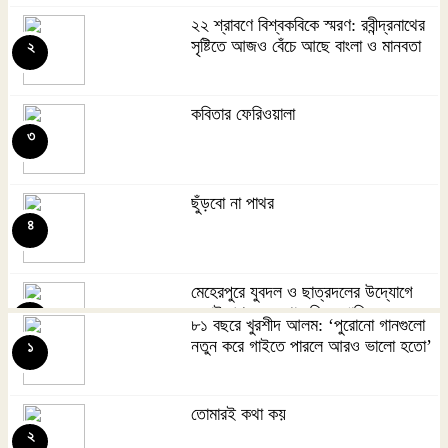
২২ শ্রাবণে বিশ্বকবিকে স্মরণ: রবীন্দ্রনাথের
সৃষ্টিতে আজও বেঁচে আছে বাংলা ও মানবতা
২
কবিতার ফেরিওয়ালা
৩
ছুঁড়বো না পাথর
৪
মেহেরপুরে যুবদল ও ছাত্রদলের উদ্যোগে
জুলাই গণঅভ্যুত্থান দিবস পালিত
৫
৮১ বছরে খুরশীদ আলম: ‘পুরোনো গানগুলো
নতুন করে গাইতে পারলে আরও ভালো হতো’
১
জুলায়ে
৬
তোমারই কথা কয়
২