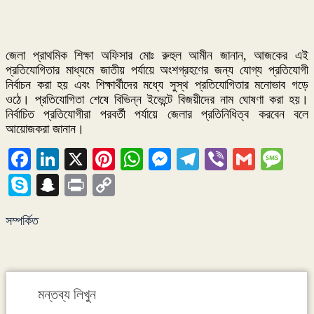
জেলা প্রাথমিক শিক্ষা অফিসার মোঃ রুহুল আমীন জানান, আজকের এই
প্রতিযোগিতার মাধ্যমে জাতীয় পর্যায়ে অংশগ্রহণের জন্য যোগ্য প্রতিযোগী
নির্বাচন করা হয় এবং শিক্ষার্থীদের মধ্যে সুস্থ প্রতিযোগিতার মনোভাব গড়ে
ওঠে। প্রতিযোগিতা শেষে বিভিন্ন ইভেন্টে বিজয়ীদের নাম ঘোষণা করা হয়।
নির্বাচিত প্রতিযোগীরা পরবর্তী পর্যায়ে জেলার প্রতিনিধিত্ব করবেন বলে
আয়োজকরা জানান।
Facebook
LinkedIn
X
Pinterest
WhatsApp
Messenger
Telegram
Viber
Gmail
Me
Skype
Snapchat
Print
Copy
Link
সম্পর্কিত
মন্তব্য লিখুন