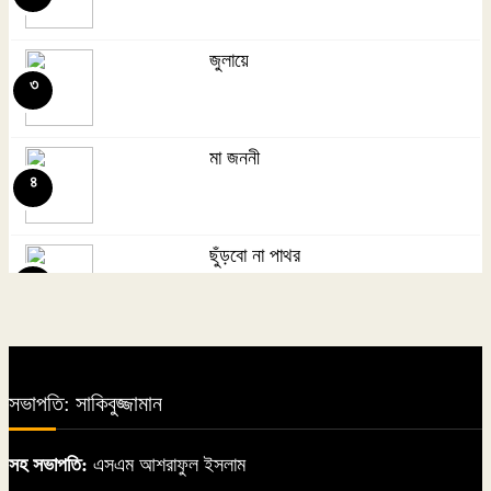
তোমারই কথা কয়
৭
জুলায়ে
৩
মা জননী
৮
মা জননী
৪
দিব্য রথের রশ্মি
৯
ছুঁড়বো না পাথর
৫
বর্ষাকালে বৃক্ষ লাগাই
১০
কাল আচার্য প্রফুল্ল চন্দ্র রায়ের ১৬৫তম
জন্মবার্ষিকী
৬
সভাপতি: সাকিবুজ্জামান
২২ শ্রাবণে বিশ্বকবিকে স্মরণ: রবীন্দ্রনাথের
সহ সভাপতি:
এসএম আশরাফুল ইসলাম
সৃষ্টিতে আজও বেঁচে আছে বাংলা ও মানবতা
৭